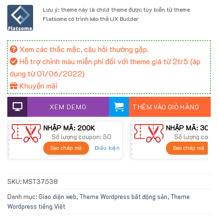
Lưu ý: theme này là child theme được tùy biến từ theme
Flatsome có trình kéo thả UX Builder
Xem các thắc mắc, câu hỏi thường gặp.
Hỗ trợ chỉnh màu miễn phí đối với theme giá từ 2tr5 (áp
dụng từ 01/06/2022)
Khuyến mãi
XEM DEMO
THÊM VÀO GIỎ HÀNG
NHẬP MÃ: 200K
NHẬP MÃ: 300K
Số lượng coupon: 50
Số lượng coup
Điều kiện
Sao chép mã
Sao chép mã
SKU:
MST37538
Danh mục:
Giao diện web
,
Theme Wordpress bất động sản
,
Theme
Wordpress tiếng Việt