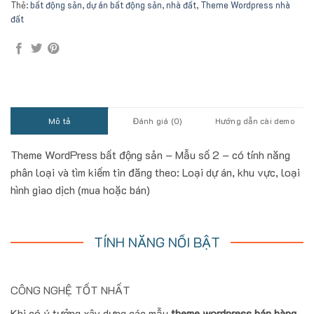
Thẻ:
bất động sản
,
dự án bất động sản
,
nhà đất
,
Theme Wordpress nhà
đất
Mô tả
Đánh giá (0)
Hướng dẫn cài demo
Theme WordPress bất động sản – Mẫu số 2 – có tính năng
phân loại và tìm kiếm tin đăng theo: Loại dự án, khu vực, loại
hình giao dịch (mua hoặc bán)
TÍNH NĂNG NỔI BẬT
CÔNG NGHỆ TỐT NHẤT
Khi có ý tưởng xây dựng các mẫu
theme wordpress bán hàng