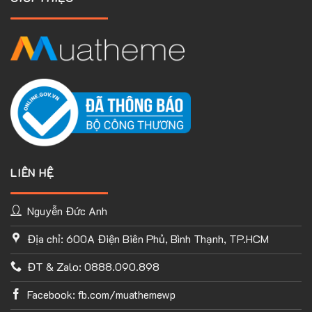
LIÊN HỆ
Nguyễn Đức Anh
Địa chỉ: 600A Điện Biên Phủ, Bình Thạnh, TP.HCM
TÙY CHỈNH WEBSITE THEO PHONG CÁCH CỦA BẠN
ĐT & Zalo: 0888.090.898
Với thư viện ứng dụng khổng lồ và UX Builder, bạn có thể tự
tay thiết kế website của mình tùy ý mà không cần đến khả
Facebook: fb.com/muathemewp
năng coding. Chỉ cần hình dung ra ý tưởng của mình và