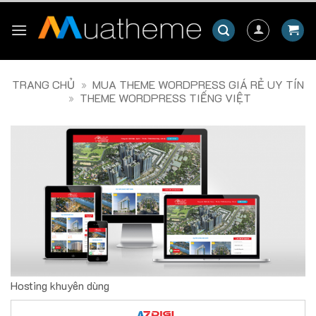
Skip
to
content
TRANG CHỦ
»
MUA THEME WORDPRESS GIÁ RẺ UY TÍN
»
THEME WORDPRESS TIẾNG VIỆT
Hosting khuyên dùng