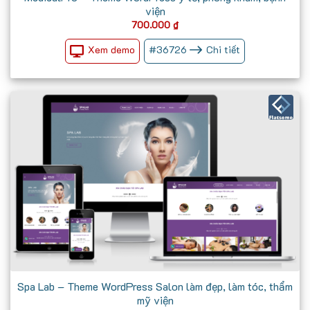
viện
700.000
₫
Xem demo
#
36726
Chi tiết
Spa Lab – Theme WordPress Salon làm đẹp, làm tóc, thẩm
mỹ viện