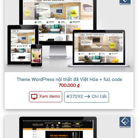
Theme WordPress nội thất đã Việt Hóa + full code
700.000
₫
Xem demo
#
37292
Chi tiết