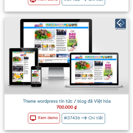
Theme wordpress tin tức / blog đã Việt hóa
700.000
₫
Xem demo
#
37436
Chi tiết