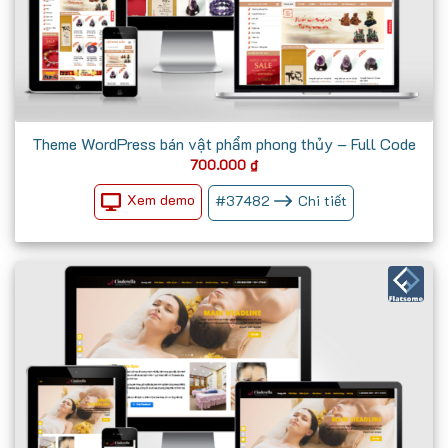
Theme WordPress bán vật phẩm phong thủy – Full Code
700.000
₫
Xem demo
#
37482
Chi tiết