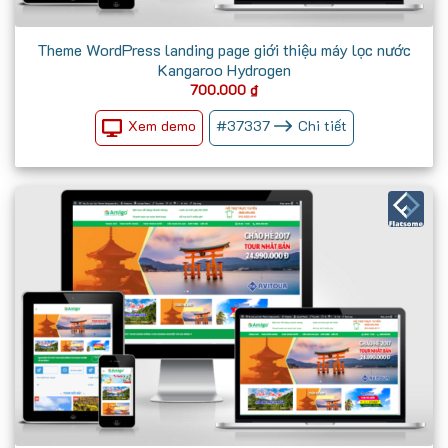
Theme WordPress landing page giới thiệu máy lọc nước
Kangaroo Hydrogen
700.000
₫
Xem demo
#
37337
Chi tiết