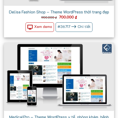
Delisa Fashion Shop – Theme WordPress thời trang đẹp
Giá
Giá
700.000
₫
900.000
₫
gốc
hiện
là:
tại
Xem demo
#
36717
Chi tiết
900.000 ₫.
là:
700.000 ₫.
MedicalPro – Theme WordPress y tế, phòng khám, bệnh