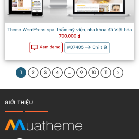
Theme WordPress spa, thẩm mỹ viện, nha khoa đã Việt hóa
700.000
₫
Xem demo
#
37485
Chi tiết
1
2
3
4
…
9
10
11
GIỚI THIỆU