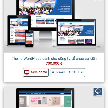
Theme WordPress dành cho công ty tổ chức sự kiện
700.000
₫
Xem demo
#
37448
Chi tiết