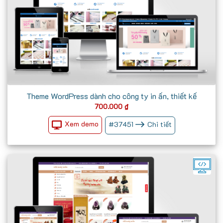
Theme WordPress dành cho công ty in ấn, thiết kế
700.000
₫
Xem demo
#
37451
Chi tiết