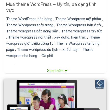
Mua theme WordPress – Uy tín, đa dạng lĩnh
vực
Theme WordPress bán hàng
,
Theme Wordpress mỹ phẩm
,
Theme Wordpress thời trang
,
Theme Wordpress bán ô tô
,
Theme wordpress bất động sản
,
Theme wordpress tin tức
,
Theme wordpress nội thất
,
xây dựng
,
kiến trúc
,
Theme
wordpress giới thiệu công ty
,
Theme Wordpress landing
page
,
Theme wordpress du lịch
–
khách sạn
,
Theme
wordpres nhà hàng – Cà phê
Lợi ích khi mua theme WordPress tại
Xem thêm
muatheme.com
Hỗ trợ cài đặt miễn phí:
Sau khi
mua theme wordpress
tại
MuaTheme.com, các bạn sẽ được hỗ trợ cài đặt miễn phí.
Trong trường hợp các bạn chưa biết các trỏ domain về
hosting, chúng tôi cũng sẽ giúp bạn làm điều đó một cách
nhanh chóng thông qua phần mềm UltraViewer