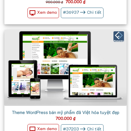
Giá
Giá
700.000
₫
900.000
₫
gốc
hiện
là:
tại
Xem demo
#
36937
Chi tiết
900.000 ₫.
là:
700.000 ₫.
Theme WordPress bán mỹ phẩm đã Việt hóa tuyệt đẹp
700.000
₫
Xem demo
#
37203
Chi tiết