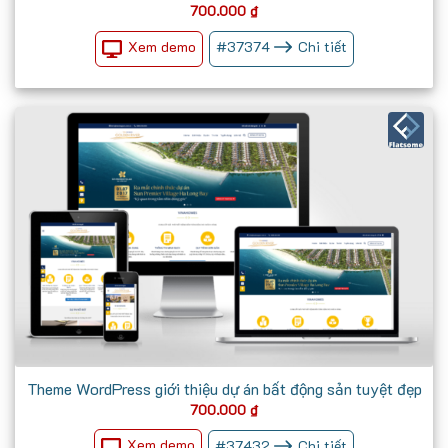
700.000
₫
Xem demo
#
37374
Chi tiết
Theme WordPress giới thiệu dự án bất động sản tuyệt đẹp
700.000
₫
Xem demo
#
37432
Chi tiết