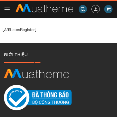
Skip
to
content
[AffiliatesRegister]
GIỚI THIỆU