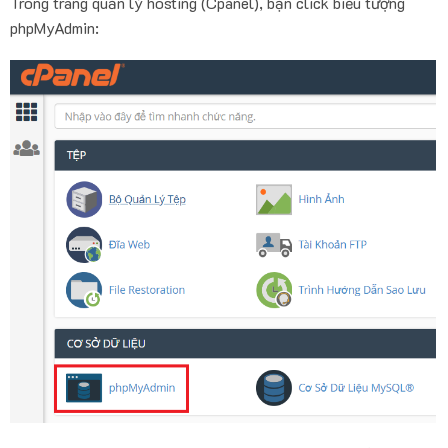
Trong trang quản lý hosting (Cpanel), bạn click biểu tượng
phpMyAdmin: