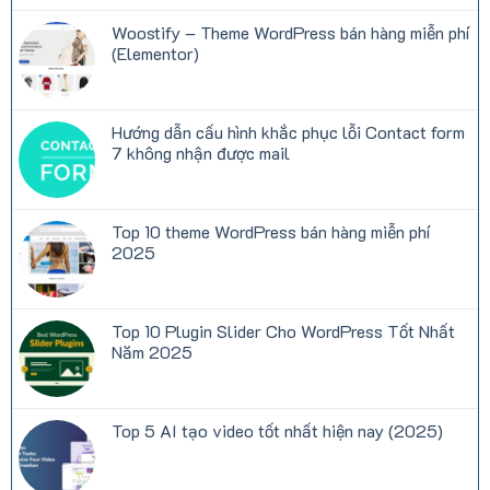
Tại
trọng
bình
Việt
khi
luận
Woostify – Theme WordPress bán hàng miễn phí
Nam
thuê
ở
hosting:
Sức
(Elementor)
CPU,
Mạnh
RAM,
Chữa
Không
Inodes,
Lành
có
Disk
Từ
bình
I/O
Những
luận
Hướng dẫn cấu hình khắc phục lỗi Contact form
là
Bộ
ở
gì?
Truyện
Woostify
7 không nhận được mail
Ngôn
–
Tình
Theme
Không
Trên
WordPress
có
NetTruyen
bán
bình
hàng
luận
Top 10 theme WordPress bán hàng miễn phí
miễn
ở
phí
Hướng
2025
(Elementor)
dẫn
cấu
Không
hình
có
khắc
bình
phục
luận
Top 10 Plugin Slider Cho WordPress Tốt Nhất
lỗi
ở
Contact
Top
Năm 2025
form
10
7
theme
Không
không
WordPress
có
nhận
bán
bình
được
hàng
luận
Top 5 AI tạo video tốt nhất hiện nay (2025)
mail
miễn
ở
phí
Top
Không
2025
10
có
Plugin
bình
Slider