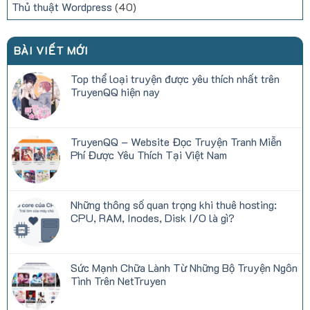
Thủ thuật Wordpress
(40)
BÀI VIẾT MỚI
Top thể loại truyện được yêu thích nhất trên
TruyenQQ hiện nay
Không
có
bình
luận
TruyenQQ – Website Đọc Truyện Tranh Miễn
ở
Top
Phí Được Yêu Thích Tại Việt Nam
thể
loại
Không
truyện
có
được
bình
yêu
luận
Những thông số quan trọng khi thuê hosting:
thích
ở
nhất
TruyenQQ
CPU, RAM, Inodes, Disk I/O là gì?
trên
–
TruyenQQ
Website
Không
hiện
Đọc
có
nay
Truyện
bình
Tranh
luận
Sức Mạnh Chữa Lành Từ Những Bộ Truyện Ngôn
Miễn
ở
Phí
Những
Tình Trên NetTruyen
Được
thông
Yêu
số
Không
Thích
quan
có