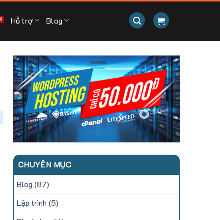
Hỗ trợ
Blog
CHUYÊN MỤC
h
Blog
(87)
Lập trình
(5)