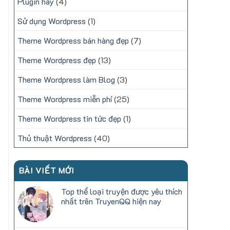
Plugin hay
(4)
Sử dụng Wordpress
(1)
Theme Wordpress bán hàng đẹp
(7)
Theme Wordpress đẹp
(13)
Theme Wordpress làm Blog
(3)
Theme Wordpress miễn phí
(25)
Theme Wordpress tin tức đẹp
(1)
Thủ thuật Wordpress
(40)
BÀI VIẾT MỚI
Top thể loại truyện được yêu thích
nhất trên TruyenQQ hiện nay
Không
có
bình