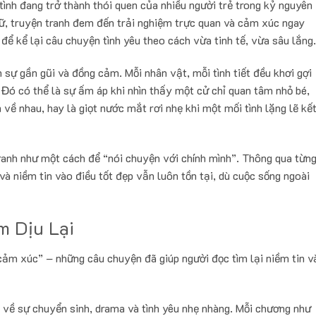
tình đang trở thành thói quen của nhiều người trẻ trong kỷ nguyên
hữ, truyện tranh đem đến trải nghiệm trực quan và cảm xúc ngay
để kể lại câu chuyện tình yêu theo cách vừa tinh tế, vừa sâu lắng.
sự gần gũi và đồng cảm. Mỗi nhân vật, mỗi tình tiết đều khơi gợi
Đó có thể là sự ấm áp khi nhìn thấy một cử chỉ quan tâm nhỏ bé,
m về nhau, hay là giọt nước mắt rơi nhẹ khi một mối tình lặng lẽ kế
tranh như một cách để “nói chuyện với chính mình”. Thông qua từn
 và niềm tin vào điều tốt đẹp vẫn luôn tồn tại, dù cuộc sống ngoài
m Dịu Lại
ảm xúc” – những câu chuyện đã giúp người đọc tìm lại niềm tin v
về sự chuyển sinh, drama và tình yêu nhẹ nhàng. Mỗi chương như