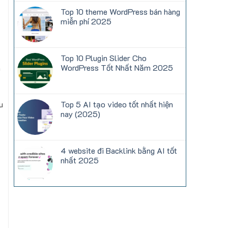
có
hàng
bình
Top 10 theme WordPress bán hàng
miễn
luận
phí
miễn phí 2025
ở
(Elementor)
Hướng
Không
dẫn
có
cấu
bình
hình
luận
khắc
Top 10 Plugin Slider Cho
ở
phục
Top
WordPress Tốt Nhất Năm 2025
a
lỗi
10
Contact
theme
Không
form
WordPress
có
7
bán
bình
không
hàng
luận
nhận
u
Top 5 AI tạo video tốt nhất hiện
miễn
ở
được
phí
Top
nay (2025)
mail
2025
10
Plugin
Không
Slider
có
Cho
bình
WordPress
luận
4 website đi Backlink bằng AI tốt
Tốt
ở
Nhất
Top
nhất 2025
Năm
5
2025
AI
Không
tạo
có
video
bình
tốt
luận
nhất
ở
hiện
4
nay
website
(2025)
đi
Backlink