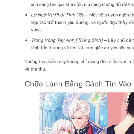
ánh sáng len qua khe cửa, dịu dàng nhưng đủ để k
Lớ Ngớ Vớ Phải Tình Yêu
– Một bộ truyện ngôn tì
hợp tác trở thành yêu đương, và người đọc thấy m
vọng.
Trong Vòng Tay Anh [Trùng Sinh]
– Lấy chủ đề tr
lành tổn thương và tìm lại cảm giác an yên bên ng
Những tác phẩm này không chỉ mang đến niềm vui, mà 
và tha thứ.
Chữa Lành Bằng Cách Tin Vào 