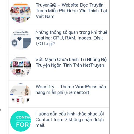
luận
TruyenQQ – Website Đọc Truyện
ở
Top
Tranh Miễn Phí Được Yêu Thích Tại
thể
Việt Nam
loại
truyện
Không
được
có
yêu
bình
Những thông số quan trọng khi thuê
thích
luận
nhất
hosting: CPU, RAM, Inodes, Disk
ở
trên
TruyenQQ
I/O là gì?
TruyenQQ
t
–
hiện
Website
Không
nay
Đọc
có
Truyện
bình
Sức Mạnh Chữa Lành Từ Những Bộ
Tranh
luận
Truyện Ngôn Tình Trên NetTruyen
Miễn
ở
g
Phí
Những
Không
Được
thông
có
Yêu
số
bình
Thích
quan
luận
Tại
trọng
Woostify – Theme WordPress bán
ở
Việt
khi
Sức
hàng miễn phí (Elementor)
Nam
thuê
Mạnh
hosting:
Chữa
Không
CPU,
Lành
có
RAM,
Từ
bình
Inodes,
à
Những
luận
Disk
Hướng dẫn cấu hình khắc phục lỗi
Bộ
ở
I/O
Truyện
Woostify
Contact form 7 không nhận được
là
Ngôn
–
gì?
mail
Tình
Theme
Trên
WordPress
Không
NetTruyen
bán