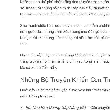
Không ai có thể phủ nhận rằng đọc truyện tranh ngôn 
số. Khác với những bộ phim dài tập hay tiểu thuyết c
lập tức – nơi hình ảnh, màu sắc và ngôn từ hòa quyện 
Sức mạnh chữa lành của truyện ngôn tình nằm ở chính 
nơi người đọc những cảm xúc tưởng như đã ngủ quên. 
là nụ cười khi chứng kiến hai người hiểu lầm rồi lại tì
thúc.
Chính vì thế, ngày càng nhiều người chọn đọc truyện 
trang truyện, họ nhận ra rằng tình yêu, lòng nhân hậu,
kia có xô bồ đến mấy.
Những Bộ Truyện Khiến Con Ti
Dưới đây là những bộ truyện được xem như “vitamin c
năng lượng tích cực:
Hệt Như Hàn Quang Gặp Nắng Gắt
– Câu chuyện 