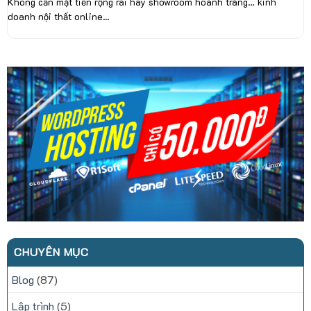
Không cần mặt tiền rộng rãi hay showroom hoành tráng… kinh
doanh nội thất online...
CHUYÊN MỤC
Blog
(87)
Lập trình
(5)