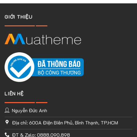
bằng
AI
tốt
GIỚI THIỆU
nhất
2025
LIÊN HỆ
Nguyễn Đức Anh
Địa chỉ: 600A Điện Biên Phủ, Bình Thạnh, TP.HCM
ĐT & Zalo: 0888.090.898