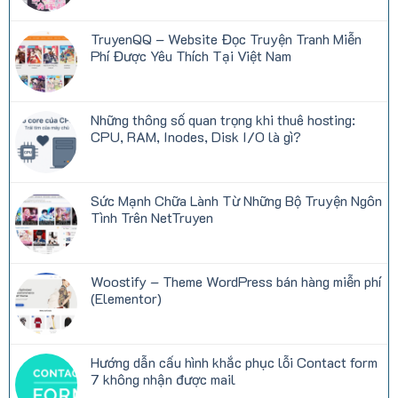
có
bình
luận
TruyenQQ – Website Đọc Truyện Tranh Miễn
ở
Top
Phí Được Yêu Thích Tại Việt Nam
thể
loại
Không
truyện
có
được
bình
yêu
luận
Những thông số quan trọng khi thuê hosting:
thích
ở
nhất
TruyenQQ
CPU, RAM, Inodes, Disk I/O là gì?
trên
–
TruyenQQ
Website
Không
hiện
Đọc
có
nay
Truyện
bình
Tranh
luận
Sức Mạnh Chữa Lành Từ Những Bộ Truyện Ngôn
Miễn
ở
Phí
Những
Tình Trên NetTruyen
Được
thông
Yêu
số
Không
Thích
quan
có
Tại
trọng
bình
Việt
khi
luận
Woostify – Theme WordPress bán hàng miễn phí
Nam
thuê
ở
hosting:
Sức
(Elementor)
CPU,
Mạnh
RAM,
Chữa
Không
Inodes,
Lành
có
Disk
Từ
bình
I/O
Những
luận
Hướng dẫn cấu hình khắc phục lỗi Contact form
là
Bộ
ở
gì?
Truyện
Woostify
7 không nhận được mail
Ngôn
–
Tình
Theme
Không