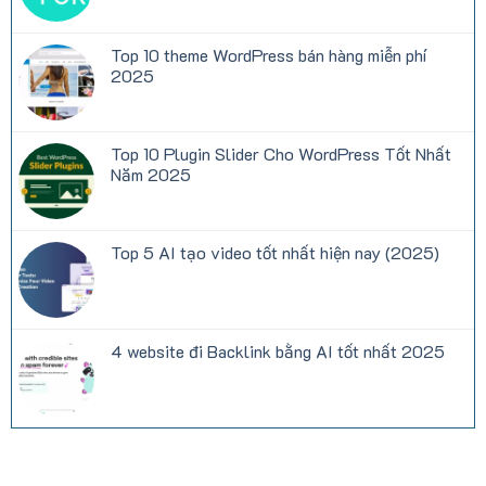
Trên
WordPress
có
NetTruyen
bán
bình
hàng
luận
Top 10 theme WordPress bán hàng miễn phí
miễn
ở
phí
Hướng
2025
(Elementor)
dẫn
cấu
Không
hình
có
khắc
bình
phục
luận
Top 10 Plugin Slider Cho WordPress Tốt Nhất
lỗi
ở
Contact
Top
Năm 2025
form
10
7
theme
Không
không
WordPress
có
nhận
bán
bình
được
hàng
luận
Top 5 AI tạo video tốt nhất hiện nay (2025)
mail
miễn
ở
phí
Top
Không
2025
10
có
Plugin
bình
Slider
luận
Cho
ở
WordPress
Top
4 website đi Backlink bằng AI tốt nhất 2025
Tốt
5
Nhất
AI
Không
Năm
tạo
có
2025
video
bình
tốt
luận
nhất
ở
hiện
4
nay
website
(2025)
đi
Backlink