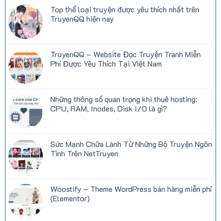
Top thể loại truyện được yêu thích nhất trên
TruyenQQ hiện nay
Không
có
bình
luận
TruyenQQ – Website Đọc Truyện Tranh Miễn
ở
Top
Phí Được Yêu Thích Tại Việt Nam
thể
loại
Không
truyện
có
được
bình
yêu
luận
Những thông số quan trọng khi thuê hosting:
thích
ở
nhất
TruyenQQ
CPU, RAM, Inodes, Disk I/O là gì?
trên
–
TruyenQQ
Website
Không
hiện
Đọc
có
nay
Truyện
bình
Tranh
luận
Sức Mạnh Chữa Lành Từ Những Bộ Truyện Ngôn
Miễn
ở
Phí
Những
Tình Trên NetTruyen
Được
thông
Yêu
số
Không
Thích
quan
có
Tại
trọng
bình
Việt
khi
luận
Woostify – Theme WordPress bán hàng miễn phí
Nam
thuê
ở
hosting:
Sức
(Elementor)
CPU,
Mạnh
RAM,
Chữa
Không
Inodes,
Lành
có
Disk
Từ