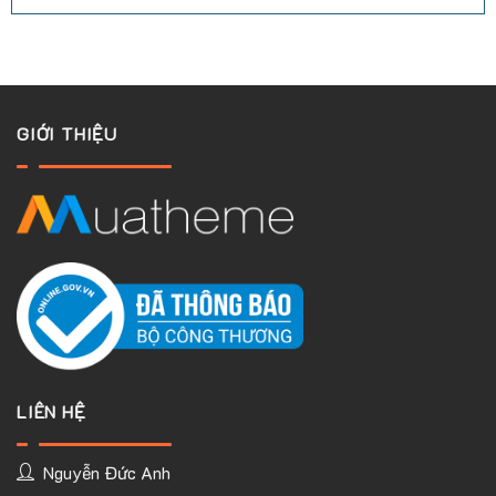
tốt
luận
nhất
ở
hiện
4
nay
website
(2025)
đi
Backlink
bằng
AI
tốt
GIỚI THIỆU
nhất
2025
LIÊN HỆ
Nguyễn Đức Anh