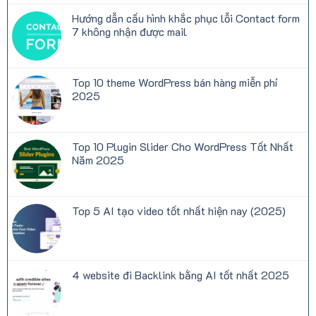
bình
I/O
Những
luận
Hướng dẫn cấu hình khắc phục lỗi Contact form
là
Bộ
ở
gì?
Truyện
Woostify
7 không nhận được mail
Ngôn
–
Tình
Theme
Không
Trên
WordPress
có
NetTruyen
bán
bình
hàng
luận
Top 10 theme WordPress bán hàng miễn phí
miễn
ở
phí
Hướng
2025
(Elementor)
dẫn
cấu
Không
hình
có
khắc
bình
phục
luận
Top 10 Plugin Slider Cho WordPress Tốt Nhất
lỗi
ở
Contact
Top
Năm 2025
form
10
7
theme
Không
không
WordPress
có
nhận
bán
bình
được
hàng
luận
Top 5 AI tạo video tốt nhất hiện nay (2025)
mail
miễn
ở
phí
Top
Không
2025
10
có
Plugin
bình
Slider
luận
Cho
ở
WordPress
Top
4 website đi Backlink bằng AI tốt nhất 2025
Tốt
5
Nhất
AI
Không
Năm
tạo
có
2025
video
bình