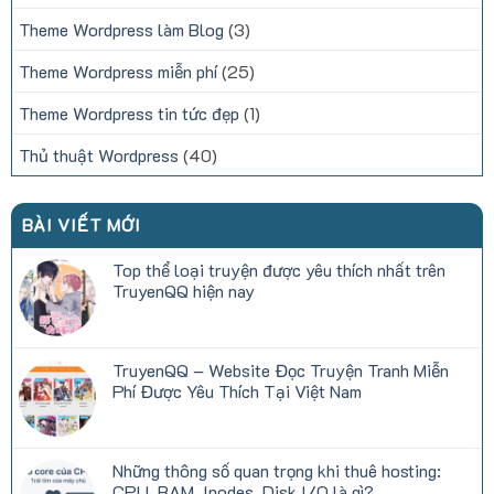
Theme Wordpress làm Blog
(3)
Theme Wordpress miễn phí
(25)
Theme Wordpress tin tức đẹp
(1)
Thủ thuật Wordpress
(40)
BÀI VIẾT MỚI
Top thể loại truyện được yêu thích nhất trên
TruyenQQ hiện nay
Không
có
bình
luận
TruyenQQ – Website Đọc Truyện Tranh Miễn
ở
Top
Phí Được Yêu Thích Tại Việt Nam
thể
loại
Không
truyện
có
được
bình
yêu
luận
Những thông số quan trọng khi thuê hosting:
thích
ở
nhất
TruyenQQ
CPU, RAM, Inodes, Disk I/O là gì?