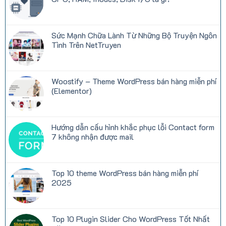
trên
–
TruyenQQ
Website
Không
hiện
Đọc
có
nay
Truyện
bình
Tranh
luận
Sức Mạnh Chữa Lành Từ Những Bộ Truyện Ngôn
Miễn
ở
Phí
Những
Tình Trên NetTruyen
Được
thông
Yêu
số
Không
Thích
quan
có
Tại
trọng
bình
Việt
khi
luận
Woostify – Theme WordPress bán hàng miễn phí
Nam
thuê
ở
hosting:
Sức
(Elementor)
CPU,
Mạnh
RAM,
Chữa
Không
Inodes,
Lành
có
Disk
Từ
bình
I/O
Những
luận
Hướng dẫn cấu hình khắc phục lỗi Contact form
là
Bộ
ở
gì?
Truyện
Woostify
7 không nhận được mail
Ngôn
–
Tình
Theme
Không
Trên
WordPress
có
NetTruyen
bán
bình
hàng
luận
Top 10 theme WordPress bán hàng miễn phí
miễn
ở
phí
Hướng
2025
(Elementor)
dẫn
cấu
Không
hình
có
khắc
bình
phục
luận
Top 10 Plugin Slider Cho WordPress Tốt Nhất
lỗi
ở
Contact
Top