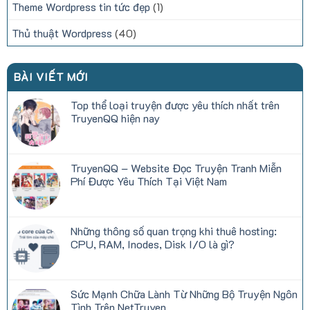
Theme Wordpress tin tức đẹp
(1)
Thủ thuật Wordpress
(40)
BÀI VIẾT MỚI
Top thể loại truyện được yêu thích nhất trên
TruyenQQ hiện nay
Không
có
bình
luận
TruyenQQ – Website Đọc Truyện Tranh Miễn
ở
Top
Phí Được Yêu Thích Tại Việt Nam
thể
loại
Không
truyện
có
được
bình
yêu
luận
Những thông số quan trọng khi thuê hosting:
thích
ở
nhất
TruyenQQ
CPU, RAM, Inodes, Disk I/O là gì?
trên
–
TruyenQQ
Website
Không
hiện
Đọc
có
nay
Truyện
bình
Tranh
luận
Sức Mạnh Chữa Lành Từ Những Bộ Truyện Ngôn
Miễn
ở
Phí
Những
Tình Trên NetTruyen