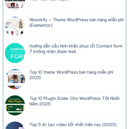
Được
thông
Yêu
số
Không
Thích
quan
có
Tại
trọng
bình
Việt
khi
luận
Woostify – Theme WordPress bán hàng miễn phí
Nam
thuê
ở
hosting:
Sức
(Elementor)
CPU,
Mạnh
RAM,
Chữa
Không
Inodes,
Lành
có
Disk
Từ
bình
I/O
Những
luận
Hướng dẫn cấu hình khắc phục lỗi Contact form
là
Bộ
ở
gì?
Truyện
Woostify
7 không nhận được mail
Ngôn
–
Tình
Theme
Không
Trên
WordPress
có
NetTruyen
bán
bình
hàng
luận
Top 10 theme WordPress bán hàng miễn phí
miễn
ở
phí
Hướng
2025
(Elementor)
dẫn
cấu
Không
hình
có
khắc
bình
phục
luận
Top 10 Plugin Slider Cho WordPress Tốt Nhất
lỗi
ở
Contact
Top
Năm 2025
form
10
7
theme
Không
không
WordPress
có
nhận
bán
bình
được
hàng
luận
Top 5 AI tạo video tốt nhất hiện nay (2025)
mail
miễn
ở
phí
Top