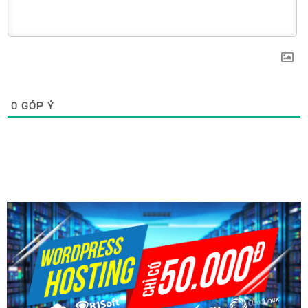
0
GÓP Ý