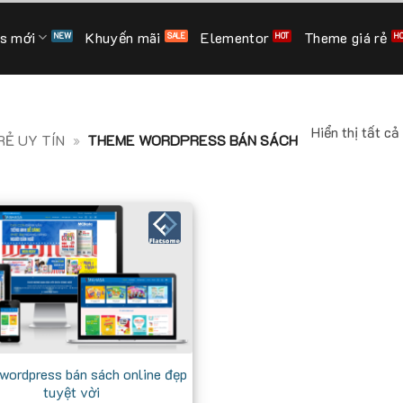
s mới
Khuyến mãi
Elementor
Theme giá rẻ
Hiển thị tất cả
Ẻ UY TÍN
»
THEME WORDPRESS BÁN SÁCH
wordpress bán sách online đẹp
tuyệt vời