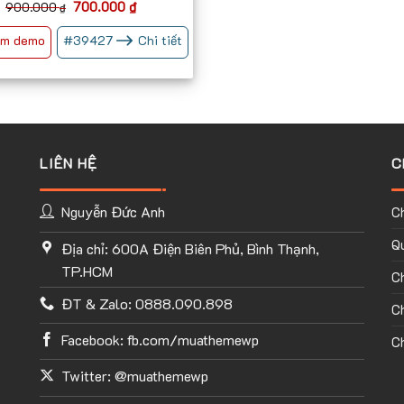
Giá
Giá
700.000
₫
900.000
₫
gốc
hiện
là:
tại
m demo
#
39427
Chi tiết
900.000 ₫.
là:
700.000 ₫.
LIÊN HỆ
C
Nguyễn Đức Anh
C
Qu
Địa chỉ: 600A Điện Biên Phủ, Bình Thạnh,
TP.HCM
C
ĐT & Zalo: 0888.090.898
Ch
Facebook: fb.com/muathemewp
Ch
Twitter: @muathemewp