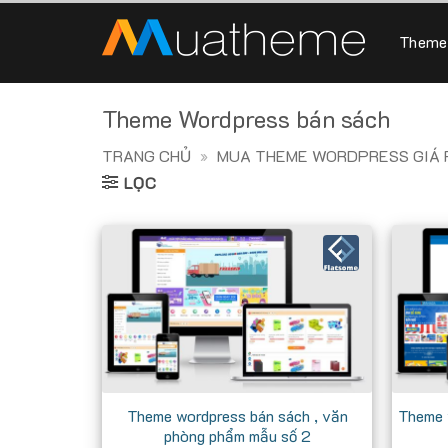
Skip
to
Theme
content
Theme Wordpress bán sách
TRANG CHỦ
»
MUA THEME WORDPRESS GIÁ R
LỌC
Theme wordpress bán sách , văn
Theme 
phòng phẩm mẫu số 2