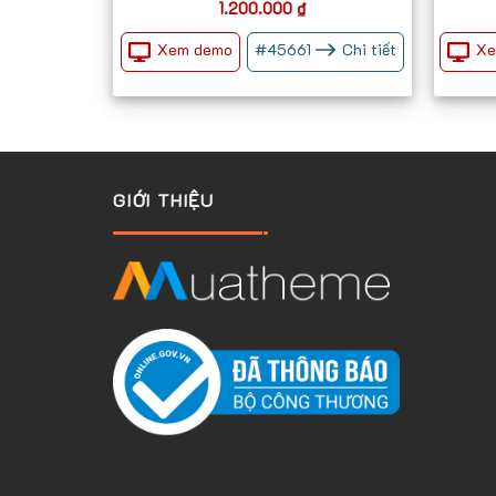
1.200.000
₫
Xem demo
Xe
#
45661
Chi tiết
GIỚI THIỆU