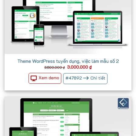
Theme WordPress tuyển dụng, việc làm mẫu số 2
Giá
Giá
3.000.000
₫
3.500.000
₫
gốc
hiện
là:
tại
Xem demo
#
47892
Chi tiết
3.500.000 ₫.
là:
3.000.000 ₫.