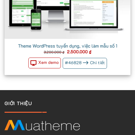
Theme WordPress tuyển dụng, việc làm mẫu số 1
Giá
Giá
2.500.000
₫
3.200.000
₫
gốc
hiện
là:
tại
Xem demo
#
46828
Chi tiết
3.200.000 ₫.
là:
2.500.000 ₫.
GIỚI THIỆU