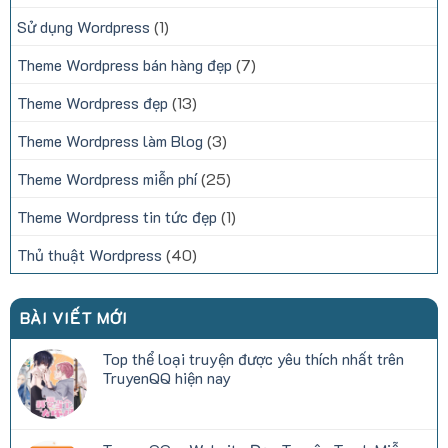
Sử dụng Wordpress
(1)
Theme Wordpress bán hàng đẹp
(7)
Theme Wordpress đẹp
(13)
Theme Wordpress làm Blog
(3)
Theme Wordpress miễn phí
(25)
Theme Wordpress tin tức đẹp
(1)
Thủ thuật Wordpress
(40)
BÀI VIẾT MỚI
Top thể loại truyện được yêu thích nhất trên
TruyenQQ hiện nay
Không
có
bình
luận