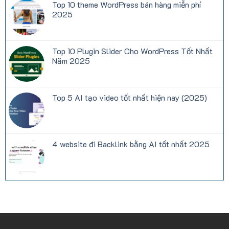
Top 10 theme WordPress bán hàng miễn phí
miễn
ở
phí
Hướng
2025
(Elementor)
dẫn
cấu
Không
hình
có
khắc
bình
phục
luận
Top 10 Plugin Slider Cho WordPress Tốt Nhất
lỗi
ở
Contact
Top
Năm 2025
form
10
7
theme
Không
không
WordPress
có
nhận
bán
bình
được
hàng
luận
Top 5 AI tạo video tốt nhất hiện nay (2025)
mail
miễn
ở
phí
Top
Không
2025
10
có
Plugin
bình
Slider
luận
Cho
ở
WordPress
Top
4 website đi Backlink bằng AI tốt nhất 2025
Tốt
5
Nhất
AI
Không
Năm
tạo
có
2025
video
bình
tốt
luận
nhất
ở
hiện
4
nay
website
(2025)
đi
Backlink
bằng
AI
tốt