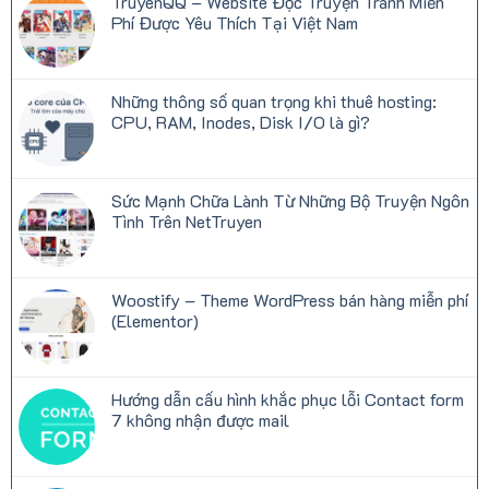
TruyenQQ – Website Đọc Truyện Tranh Miễn
ở
Top
Phí Được Yêu Thích Tại Việt Nam
thể
loại
Không
truyện
có
được
bình
yêu
luận
Những thông số quan trọng khi thuê hosting:
thích
ở
nhất
TruyenQQ
CPU, RAM, Inodes, Disk I/O là gì?
trên
–
TruyenQQ
Website
Không
hiện
Đọc
có
nay
Truyện
bình
Tranh
luận
Sức Mạnh Chữa Lành Từ Những Bộ Truyện Ngôn
Miễn
ở
Phí
Những
Tình Trên NetTruyen
Được
thông
Yêu
số
Không
Thích
quan
có
Tại
trọng
bình
Việt
khi
luận
Woostify – Theme WordPress bán hàng miễn phí
Nam
thuê
ở
hosting:
Sức
(Elementor)
CPU,
Mạnh
RAM,
Chữa
Không
Inodes,
Lành
có
Disk
Từ
bình
I/O
Những
luận
Hướng dẫn cấu hình khắc phục lỗi Contact form
là
Bộ
ở
gì?
Truyện
Woostify
7 không nhận được mail
Ngôn
–
Tình
Theme
Không
Trên
WordPress
có
NetTruyen
bán
bình
hàng
luận