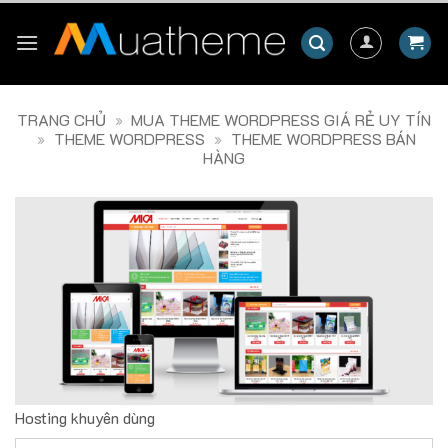
Skip
to
content
TRANG CHỦ
»
MUA THEME WORDPRESS GIÁ RẺ UY TÍN
»
THEME WORDPRESS
»
THEME WORDPRESS BÁN
HÀNG
Hosting khuyên dùng