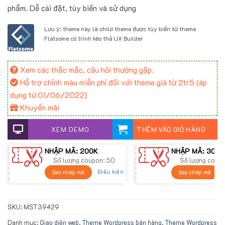
phẩm. Dễ cài đặt, tùy biến và sử dụng
700.000 ₫.
Lưu ý: theme này là child theme được tùy biến từ theme
Flatsome có trình kéo thả UX Builder
Xem các thắc mắc, câu hỏi thường gặp.
Hỗ trợ chỉnh màu miễn phí đối với theme giá từ 2tr5 (áp
dụng từ 01/06/2022)
Khuyến mãi
XEM DEMO
THÊM VÀO GIỎ HÀNG
NHẬP MÃ: 200K
NHẬP MÃ: 300K
Số lượng coupon: 50
Số lượng coup
Điều kiện
Sao chép mã
Sao chép mã
SKU:
MST39429
Danh mục:
Giao diện web
,
Theme Wordpress bán hàng
,
Theme Wordpress