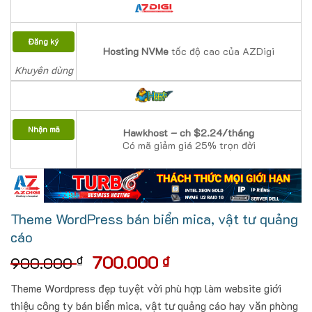
Đăng ký
Hosting NVMe
tốc độ cao của AZDigi
Khuyên dùng
Nhận mã
Hawkhost – ch $2.24/tháng
Có mã giảm giá 25% trọn đời
Theme WordPress bán biển mica, vật tư quảng
cáo
Giá
Giá
700.000
₫
₫
900.000
gốc
hiện
Theme Wordpress đẹp tuyệt vời phù hợp làm website giới
là:
tại
thiệu công ty bán biển mica, vật tư quảng cáo hay văn phòng
900.000 ₫.
là: