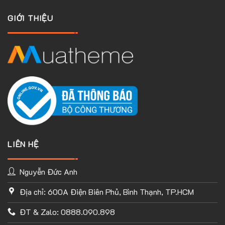
GIỚI THIỆU
LIÊN HỆ
Nguyễn Đức Anh
Địa chỉ: 600A Điện Biên Phủ, Bình Thạnh, TP.HCM
TÙY CHỈNH WEBSITE THEO PHONG CÁCH CỦA BẠN
ĐT & Zalo: 0888.090.898
Với thư viện ứng dụng khổng lồ và UX Builder, bạn có thể tự