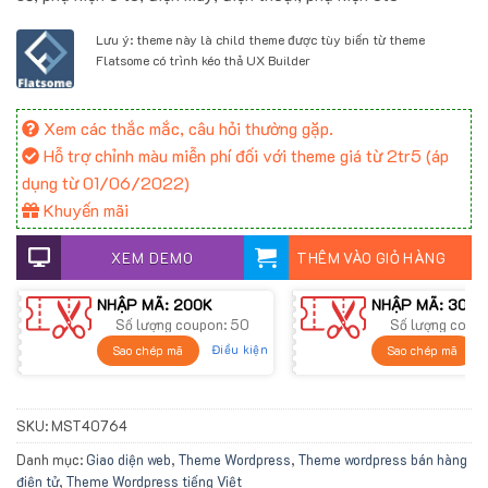
900.000 ₫.
là:
700.000 ₫.
Lưu ý: theme này là child theme được tùy biến từ theme
Flatsome có trình kéo thả UX Builder
Xem các thắc mắc, câu hỏi thường gặp.
Hỗ trợ chỉnh màu miễn phí đối với theme giá từ 2tr5 (áp
dụng từ 01/06/2022)
Khuyến mãi
XEM DEMO
THÊM VÀO GIỎ HÀNG
NHẬP MÃ: 200K
NHẬP MÃ: 300K
Số lượng coupon: 50
Số lượng coup
Điều kiện
Sao chép mã
Sao chép mã
SKU:
MST40764
Danh mục:
Giao diện web
,
Theme Wordpress
,
Theme wordpress bán hàng
điện tử
,
Theme Wordpress tiếng Việt