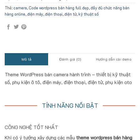
Thẻ:
camera
,
Code wordpress bán hàng full đẹp, đầy đủ chức năng bán
hàng online
,
điện máy
,
điện thoại
,
điện tử
,
kỹ thuật số
Mô tả
Đánh giá (0)
Hướng dẫn cài demo
Theme WordPress bán camera hành trình – thiết bị kỹ thuật
số, phụ kiện ô tô, điện máy, điện thoại, điện tử, phụ kiện oto
TÍNH NĂNG NỔI BẬT
CÔNG NGHỆ TỐT NHẤT
Khi có ý tưởng xây dựng các mẫu
theme wordpress bán hàng