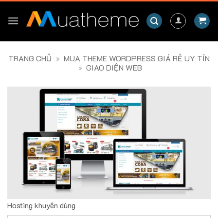
Skip
to
content
TRANG CHỦ
»
MUA THEME WORDPRESS GIÁ RẺ UY TÍN
»
GIAO DIỆN WEB
Hosting khuyên dùng