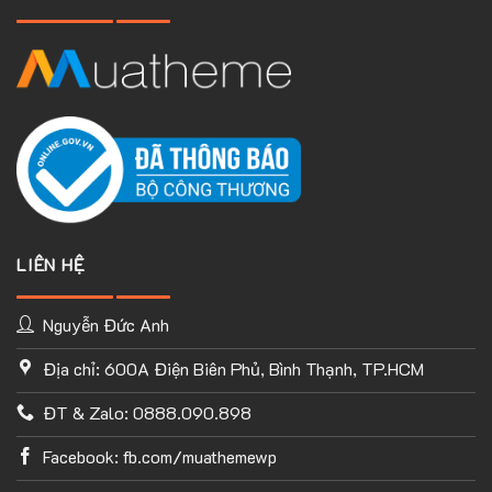
LIÊN HỆ
Nguyễn Đức Anh
Địa chỉ: 600A Điện Biên Phủ, Bình Thạnh, TP.HCM
TÙY CHỈNH WEBSITE THEO PHONG CÁCH CỦA BẠN
ĐT & Zalo: 0888.090.898
Với thư viện ứng dụng khổng lồ và UX Builder, bạn có thể tự
tay thiết kế website của mình tùy ý mà không cần đến khả
Facebook: fb.com/muathemewp
năng coding. Chỉ cần hình dung ra ý tưởng của mình và