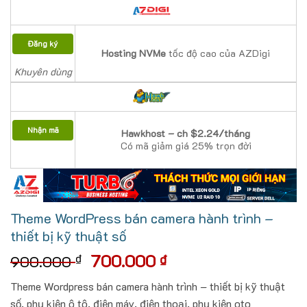
Đăng ký
Hosting NVMe
tốc độ cao của AZDigi
Khuyên dùng
Nhận mã
Hawkhost – ch $2.24/tháng
Có mã giảm giá 25% trọn đời
Theme WordPress bán camera hành trình –
thiết bị kỹ thuật số
Giá
Giá
700.000
₫
₫
900.000
gốc
hiện
Theme Wordpress bán camera hành trình – thiết bị kỹ thuật
là:
tại
số, phụ kiện ô tô, điện máy, điện thoại, phụ kiện oto