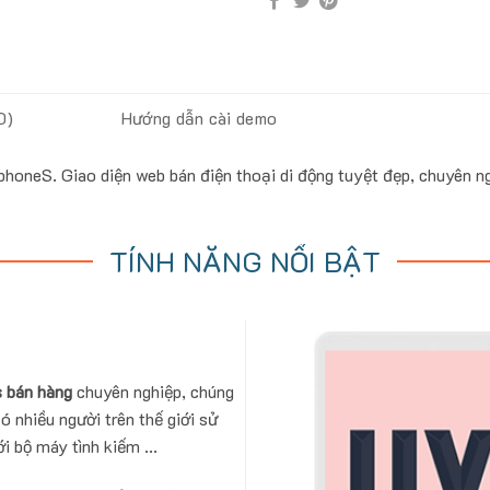
0)
Hướng dẫn cài demo
oneS. Giao diện web bán điện thoại di động tuyệt đẹp, chuyên n
TÍNH NĂNG NỔI BẬT
 bán hàng
chuyên nghiệp, chúng
ó nhiều người trên thế giới sử
i bộ máy tình kiếm ...