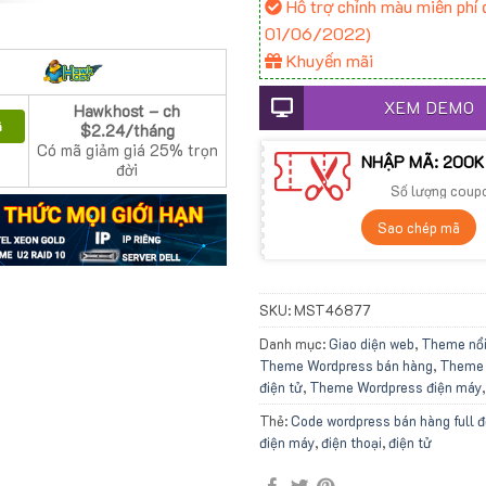
Hỗ trợ chỉnh màu miễn phí đ
01/06/2022)
Khuyến mãi
XEM DEMO
Hawkhost – ch
ã
$2.24/tháng
Có mã giảm giá 25% trọn
NHẬP MÃ: 200K
đời
Số lượng coup
Sao chép mã
SKU:
MST46877
Danh mục:
Giao diện web
,
Theme nổi
Theme Wordpress bán hàng
,
Theme 
điện tử
,
Theme Wordpress điện máy
Thẻ:
Code wordpress bán hàng full 
điện máy
,
điện thoại
,
điện tử