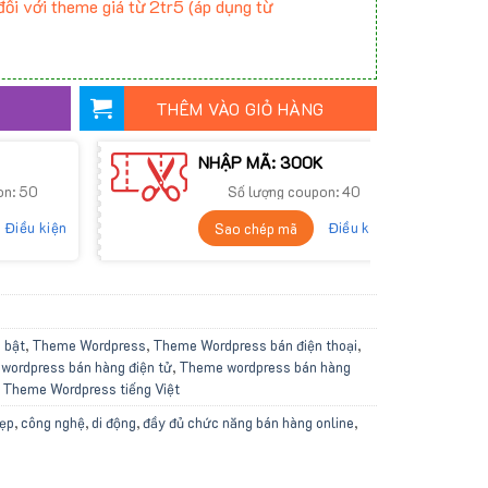
ối với theme giá từ 2tr5 (áp dụng từ
THÊM VÀO GIỎ HÀNG
NHẬP MÃ: 300K
on: 50
Số lượng coupon: 40
Điều kiện
Điều kiện
Sao chép mã
 bật
,
Theme Wordpress
,
Theme Wordpress bán điện thoại
,
wordpress bán hàng điện tử
,
Theme wordpress bán hàng
,
Theme Wordpress tiếng Việt
đẹp
,
công nghệ
,
di động
,
đầy đủ chức năng bán hàng online
,