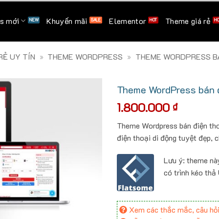
s mới
Khuyến mãi
Elementor
Theme giá rẻ
Ẻ UY TÍN
»
THEME WORDPRESS
»
THEME WORDPRESS B
Theme WordPress bán đ
1.800.000
₫
Theme Wordpress bán điện tho
điện thoại di động tuyệt đẹp, 
Lưu ý: theme nà
có trình kéo thả
Xem các thắc mắc, câu hỏi