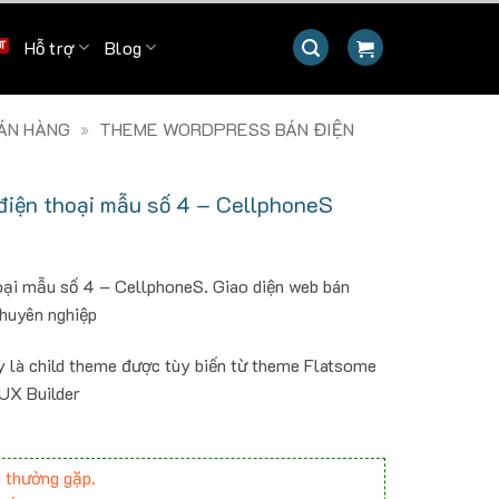
Hỗ trợ
Blog
ÁN HÀNG
»
THEME WORDPRESS BÁN ĐIỆN
iện thoại mẫu số 4 – CellphoneS
ại mẫu số 4 – CellphoneS. Giao diện web bán
chuyên nghiệp
y là child theme được tùy biến từ theme Flatsome
 UX Builder
 thường gặp.