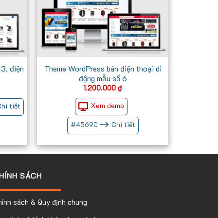
3, điện
Theme WordPress bán điện thoại di
động mẫu số 6
Giá
1.200.000
₫
iện
ại
Xem demo
hi tiết
à:
700.000 ₫.
#
45690
Chi tiết
HÍNH SÁCH
hính sách & Quy định chung