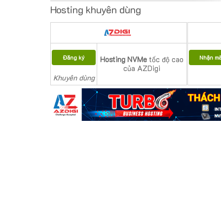
Hosting khuyên dùng
Đăng ký
Nhận m
Hosting NVMe
tốc độ cao
của AZDigi
Khuyên dùng