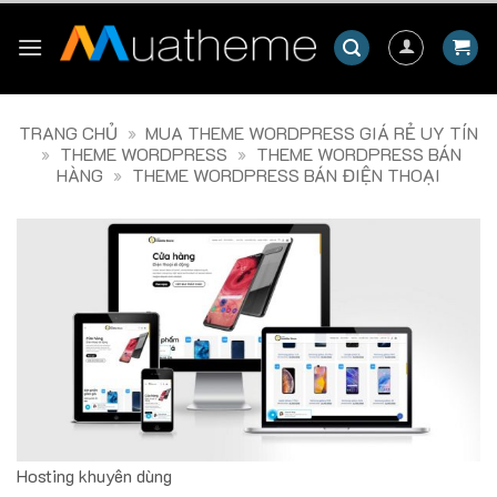
Skip
to
content
TRANG CHỦ
»
MUA THEME WORDPRESS GIÁ RẺ UY TÍN
»
THEME WORDPRESS
»
THEME WORDPRESS BÁN
HÀNG
»
THEME WORDPRESS BÁN ĐIỆN THOẠI
Hosting khuyên dùng