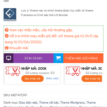
đại
700.000 ₫.
Lưu ý: theme này là child theme được tùy biến từ theme
Flatsome có trình kéo thả UX Builder
Xem các thắc mắc, câu hỏi thường gặp.
Hỗ trợ chỉnh màu miễn phí đối với theme giá từ 2tr5 (áp
dụng từ 01/06/2022)
Khuyến mãi
XEM DEMO
THÊM VÀO GIỎ HÀNG
NHẬP MÃ: 200K
NHẬP MÃ: 300K
Số lượng coupon: 50
Số lượng coup
Điều kiện
Sao chép mã
Sao chép mã
SKU:
MST47091
Danh mục:
Giao diện web
,
Theme nổi bật
,
Theme Wordpress
,
Theme