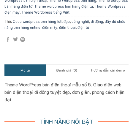
Wordpress bán điện thoại
,
Theme Wordpress bán hàng
,
Theme wordpress
bán hàng điện tử
,
Theme wordpress bán hàng điện tử
,
Theme Wordpress
điện máy
,
Theme Wordpress tiếng Việt
Thẻ:
Code wordpress bán hàng full đẹp
,
công nghệ
,
di động
,
đầy đủ chức
năng bán hàng online
,
điện máy
,
điện thoại
,
điện tử
Mô tả
Đánh giá (0)
Hướng dẫn cài demo
Theme WordPress bán điện thoại mẫu số 5. Giao diện web
bán điện thoại di động tuyệt đẹp, đơn giản, phong cách hiện
đại
TÍNH NĂNG NỔI BẬT