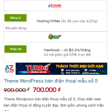
Đăng ký
Hosting NVMe
tốc độ cao của AZDigi
Khuyên dùng
Nhận mã
Hawkhost – ch $2.24/tháng
Có mã giảm giá 25% trọn đời
Theme WordPress bán điện thoại mẫu số 5
Giá
Giá
700.000
₫
₫
900.000
gốc
hiện
Theme Wordpress bán điện thoại mẫu số 5. Giao diện web
là:
tại
bán điện thoại di động tuyệt đẹp, đơn giản, phong cách hiện
900.000 ₫.
là: