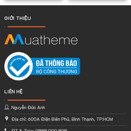
do dúng tôi làm đều hỗ trợ tốt tất cả giao diện mobile
GIỚI THIỆU
LIÊN HỆ
Nguyễn Đức Anh
Địa chỉ: 600A Điện Biên Phủ, Bình Thạnh, TP.HCM
TÙY CHỈNH WEBSITE THEO PHONG CÁCH CỦA BẠN
ĐT & Zalo: 0888.090.898