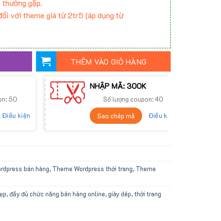
 thường gặp.
ối với theme giá từ 2tr5 (áp dụng từ
THÊM VÀO GIỎ HÀNG
NHẬP MÃ: 300K
on: 50
Số lượng coupon: 40
Điều kiện
Điều kiện
Sao chép mã
dpress bán hàng
,
Theme Wordpress thời trang
,
Theme
đẹp
,
đầy đủ chức năng bán hàng online
,
giày dép
,
thời trang