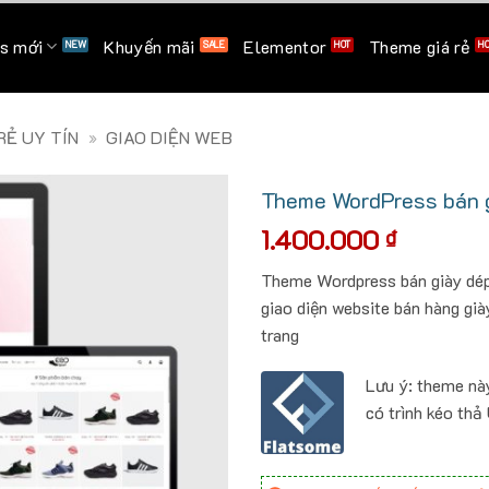
s mới
Khuyến mãi
Elementor
Theme giá rẻ
Ẻ UY TÍN
»
GIAO DIỆN WEB
Theme WordPress bán g
1.400.000
₫
Theme Wordpress bán giày dép
giao diện website bán hàng già
trang
Lưu ý: theme nà
có trình kéo thả