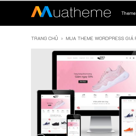
Skip
to
Theme
content
TRANG CHỦ
»
MUA THEME WORDPRESS GIÁ R