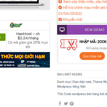
Xem các thắc mắc, câu hỏi
Hỗ trợ chỉnh màu miễn phí đ
01/06/2022)
Khuyến mãi
XEM DEMO
Hawkhost – ch
ã
$2.24/tháng
NHẬP MÃ: 200K
Có mã giảm giá 25% trọn
đời
Số lượng coup
Sao chép mã
SKU:
MST43383
Danh mục:
Giao diện web
,
Theme Wor
Wordpress tiếng Việt
Thẻ:
Code wordpress bán hàng full 