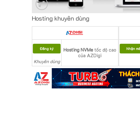
Hosting khuyên dùng
Đăng ký
Nhận m
Hosting NVMe
tốc độ cao
của AZDigi
Khuyên dùng