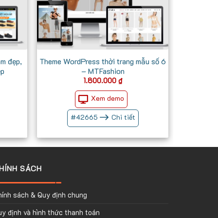
m đẹp,
Theme WordPress thời trang mẫu số 6
ệp
– MTFashion
Giá
1.800.000
₫
iện
ại
Xem demo
à:
700.000 ₫.
#
42665
Chi tiết
HÍNH SÁCH
hính sách & Quy định chung
y định và hình thức thanh toán