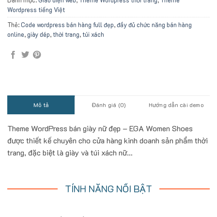
Danh mục:
Giao diện web
,
Theme Wordpress thời trang
,
Theme
Wordpress tiếng Việt
Thẻ:
Code wordpress bán hàng full đẹp
,
đầy đủ chức năng bán hàng
online
,
giày dép
,
thời trang
,
túi xách
Mô tả
Đánh giá (0)
Hướng dẫn cài demo
Theme WordPress bán giày nữ đẹp – EGA Women Shoes
được thiết kế chuyên cho cửa hàng kinh doanh sản phẩm thời
trang, đặc biệt là giày và túi xách nữ…
TÍNH NĂNG NỔI BẬT