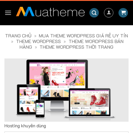
Skip
to
content
TRANG CHỦ
»
MUA THEME WORDPRESS GIÁ RẺ UY TÍN
»
THEME WORDPRESS
»
THEME WORDPRESS BÁN
HÀNG
»
THEME WORDPRESS THỜI TRANG
Hosting khuyên dùng