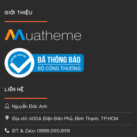
GIỚI THIỆU
LIÊN HỆ
Nguyễn Đức Anh
Địa chỉ: 600A Điện Biên Phủ, Bình Thạnh, TP.HCM
TÙY CHỈNH WEBSITE THEO PHONG CÁCH CỦA BẠN
ĐT & Zalo: 0888.090.898
Với thư viện ứng dụng khổng lồ và UX Builder, bạn có thể tự