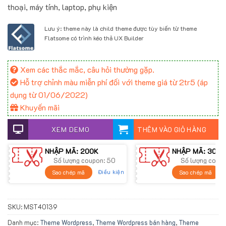
thoại, máy tính, laptop, phụ kiện
Lưu ý: theme này là child theme được tùy biến từ theme
Flatsome có trình kéo thả UX Builder
Xem các thắc mắc, câu hỏi thường gặp.
Hỗ trợ chỉnh màu miễn phí đối với theme giá từ 2tr5 (áp
dụng từ 01/06/2022)
Khuyến mãi
XEM DEMO
THÊM VÀO GIỎ HÀNG
NHẬP MÃ: 200K
NHẬP MÃ: 300K
Số lượng coupon: 50
Số lượng coup
Điều kiện
Sao chép mã
Sao chép mã
SKU:
MST40139
Danh mục:
Theme Wordpress
,
Theme Wordpress bán hàng
,
Theme