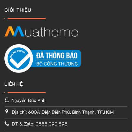
GIỚI THIỆU
LIÊN HỆ
Nguyễn Đức Anh
Địa chỉ: 600A Điện Biên Phủ, Bình Thạnh, TP.HCM
TÙY CHỈNH WEBSITE THEO PHONG CÁCH CỦA BẠN
ĐT & Zalo: 0888.090.898
Với thư viện ứng dụng khổng lồ và UX Builder, bạn có thể tự