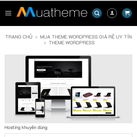
Skip
to
content
TRANG CHỦ
»
MUA THEME WORDPRESS GIÁ RẺ UY TÍN
»
THEME WORDPRESS
Hosting khuyên dùng