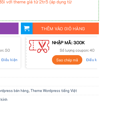
ối với theme giá từ 2tr5 (áp dụng từ
THÊM VÀO GIỎ HÀNG
NHẬP MÃ: 300K
on: 50
Số lượng coupon: 40
Điều kiện
Điều kiện
Sao chép mã
dpress bán hàng
,
Theme Wordpress tiếng Việt
kính