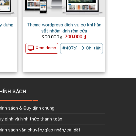
y dựng
Theme wordpress dịch vụ cơ khí hàn
sắt nhôm kính rèm cửa
Giá
Giá
700.000
₫
900.000
₫
gốc
hiện
là:
tại
Xem demo
#
40761
Chi tiết
900.000 ₫.
là:
700.000 ₫.
HÍNH SÁCH
hính sách & Quy định chung
y định và hình thức thanh toán
hính sách vận chuyển/giao nhận/cài đặt