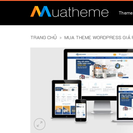
Skip
to
Theme
content
TRANG CHỦ
»
MUA THEME WORDPRESS GIÁ R