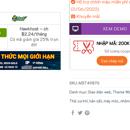
Hỗ trợ chỉnh màu miễn phí đ
01/06/2022)
Khuyến mãi
XEM DEMO
Hawkhost – ch
ã
$2.24/tháng
Có mã giảm giá 25% trọn
NHẬP MÃ: 200K
đời
Số lượng coup
Sao chép mã
SKU:
MST49876
Danh mục:
Giao diện web
,
Theme Wor
Thẻ:
cơ khí
,
hàn sắt
,
máy móc
,
nhôm 