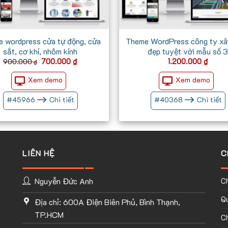
 wordpress cửa tự động, cửa
Theme WordPress công ty xâ
sắt, cơ khí, nhôm kính
đẹp tuyệt vời mẫu số 3
Giá
Giá
700.000
₫
1.200.000
₫
900.000
₫
gốc
hiện
CÁCH CỦA BẠN
là:
tại
Xem demo
Xem demo
900.000 ₫.
là:
700.000 ₫.
có thể tự tay thiết kế website
#
45966
Chi tiết
#
40368
Chi tiết
 Chỉ cần hình dung ra ý tưởng
việc còn lại.
ứng dụng có sẵn của Flatsome
LIÊN HỆ
C
rtfolio, Products, Buttons….
Có
 một website theo phong cách
Nguyễn Đức Anh
C
Qu
Địa chỉ: 600A Điện Biên Phủ, Bình Thạnh,
tha hồ tùy chỉnh mọi thứ với
TP.HCM
lder, 2 tính năng tuyệt vời
C