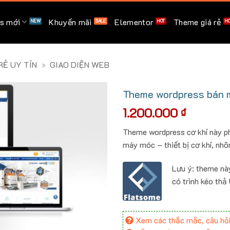
s mới
Khuyến mãi
Elementor
Theme giá rẻ
Ẻ UY TÍN
»
GIAO DIỆN WEB
Theme wordpress bán má
1.200.000
₫
Theme wordpress cơ khí này ph
máy móc – thiết bị cơ khí, nh
Lưu ý: theme nà
có trình kéo thả
Xem các thắc mắc, câu hỏi