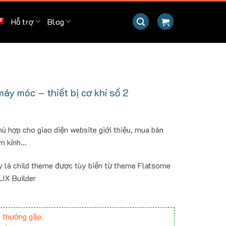
Hỗ trợ
Blog
y móc – thiết bị cơ khí số 2
ù hợp cho giao diện website giới thiệu, mua bán
ôm kính…
y là child theme được tùy biến từ theme Flatsome
 UX Builder
 thường gặp.