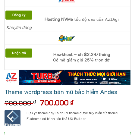
Đăng ký
Hosting NVMe
tốc độ cao của AZDigi
Khuyên dùng
Nhận mã
Hawkhost – ch $2.24/tháng
Có mã giảm giá 25% trọn đời
Theme wordpress bán mũ bảo hiểm Andes
Giá
Giá
700.000
₫
₫
900.000
gốc
hiện
Lưu ý: theme này là child theme được tùy biến từ theme
là:
tại
Flatsome có trình kéo thả UX Builder
900.000 ₫.
là:
700.000 ₫.