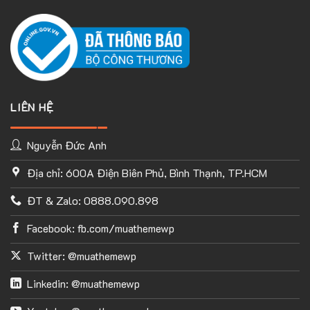
LIÊN HỆ
Nguyễn Đức Anh
Địa chỉ: 600A Điện Biên Phủ, Bình Thạnh, TP.HCM
TÙY CHỈNH WEBSITE THEO PHONG CÁCH CỦA BẠN
ĐT & Zalo: 0888.090.898
Với thư viện ứng dụng khổng lồ và UX Builder, bạn có thể tự
tay thiết kế website của mình tùy ý mà không cần đến khả
Facebook: fb.com/muathemewp
năng coding. Chỉ cần hình dung ra ý tưởng của mình và
Flatsome sẽ giúp bạn hoàn thành phần việc còn lại.
Twitter: @muathemewp
Linkedin: @muathemewp
Đây là phần mình ưa thích nhất ở Flastsome, kho ứng dụng có
sẵn của Flatsome có rất rất nhiều thứ: Từ
Header,