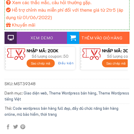
Xem các thắc mắc, câu hỏi thường gặp.
Hỗ trợ chỉnh màu miễn phí đối với theme giá từ 2tr5 (áp
dụng từ 01/06/2022)
Khuyến mãi
XEM DEMO
THÊM VÀO GIỎ HÀNG
NHẬP MÃ: 200K
NHẬP MÃ: 300K
Số lượng coupon: 50
Số lượng coup
Điều kiện
Sao chép mã
Sao chép mã
SKU:
MST39348
Danh mục:
Giao diện web
,
Theme Wordpress bán hàng
,
Theme Wordpress
tiếng Việt
Thẻ:
Code wordpress bán hàng full đẹp, đầy đủ chức năng bán hàng
online
,
mũ bảo hiểm
,
thời trang