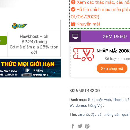
Xem các thắc mắc, câu hỏi
Hỗ trợ chỉnh màu miễn phí đ
01/06/2022)
Khuyến mãi
XEM DEMO
Hawkhost – ch
ã
$2.24/tháng
Có mã giảm giá 25% trọn
NHẬP MÃ: 200K
đời
Số lượng coup
Sao chép mã
SKU:
MST48300
Danh mục:
Giao diện web
,
Theme bá
Wordpress tiếng Việt
Thẻ:
cà phê
,
đặc sản
,
nông sản
,
quà 