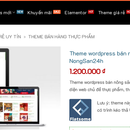
s mới
Khuyến mãi
Elementor
Theme giá rẻ
Ẻ UY TÍN
»
THEME BÁN HÀNG THỰC PHẨM
Theme wordpress bán n
NongSan24h
1.200.000
₫
Theme wordpress bán nông sản
diện web chủ đề thực phẩm, thi
Lưu ý: theme nà
có trình kéo thả