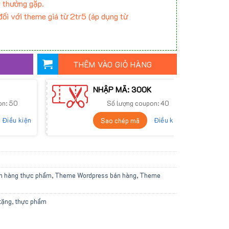
 thường gặp.
ối với theme giá từ 2tr5 (áp dụng từ
THÊM VÀO GIỎ HÀNG
NHẬP MÃ: 300K
on: 50
Số lượng coupon: 40
Điều kiện
Điều kiện
Sao chép mã
n hàng thực phẩm
,
Theme Wordpress bán hàng
,
Theme
tặng
,
thực phẩm