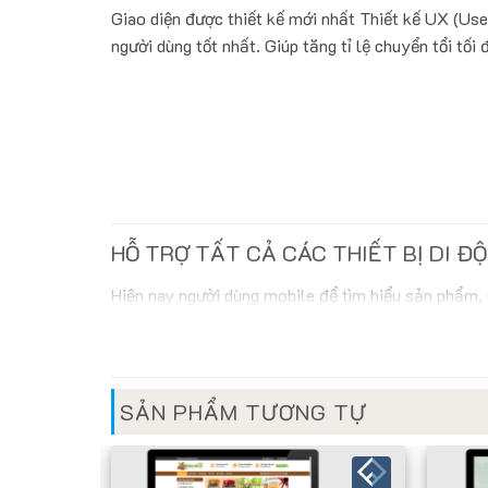
Giao diện được thiết kế mới nhất Thiết kế UX (Use
người dùng tốt nhất. Giúp tăng tỉ lệ chuyển tổi tối 
HỖ TRỢ TẤT CẢ CÁC THIẾT BỊ DI Đ
Hiện nay người dùng mobile để tìm hiểu sản phẩm,
biến thì không có lý do gì website bạn lại không hỗ
chúng tôi đã nhanh chóng áp dụng công nghệ webs
của chúng tôi ! Tỷ lệ người dùng smartphone gia t
thương mại điện tử. Khác với màn hình máy tính, điệ
SẢN PHẨM TƯƠNG TỰ
của người dùng. Giờ đây, khách hàng có thể lướt 
lúc mọi nơi.