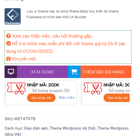
Lưu ý: theme này là child theme được tùy biến từ theme
Flatsome có trình kéo thả UX Builder
Xem các thắc mắc, câu hỏi thường gặp.
Hỗ trợ chỉnh màu miễn phí đối với theme giá từ 2tr5 (áp
dụng từ 01/06/2022)
Khuyến mãi
XEM DEMO
THÊM VÀO GIỎ HÀNG
NHẬP MÃ: 200K
NHẬP MÃ: 300K
Số lượng coupon: 50
Số lượng coup
Điều kiện
Sao chép mã
Sao chép mã
SKU:
MST47978
Danh mục:
Giao diện web
,
Theme Wordpress nội thất
,
Theme Wordpress
tiếng Việt