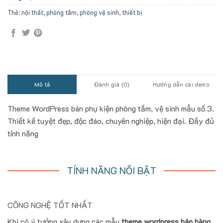
Thẻ:
nội thất
,
phòng tắm
,
phòng vệ sinh
,
thiết bị
Mô tả
Đánh giá (0)
Hướng dẫn cài demo
Theme WordPress bán phụ kiện phòng tắm, vệ sinh mẫu số 3.
Thiết kế tuyệt đẹp, độc đáo, chuyên nghiệp, hiện đại. Đầy đủ
tính năng
TÍNH NĂNG NỔI BẬT
CÔNG NGHỆ TỐT NHẤT
Khi có ý tưởng xây dựng các mẫu
theme wordpress bán hàng