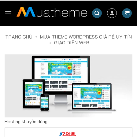
Skip
to
content
TRANG CHỦ
»
MUA THEME WORDPRESS GIÁ RẺ UY TÍN
»
GIAO DIỆN WEB
Hosting khuyên dùng