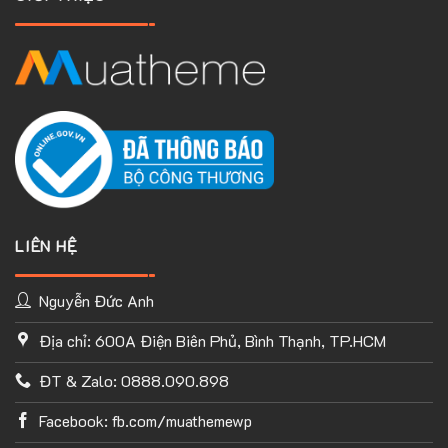
LIÊN HỆ
Nguyễn Đức Anh
Địa chỉ: 600A Điện Biên Phủ, Bình Thạnh, TP.HCM
TÙY CHỈNH WEBSITE THEO PHONG CÁCH CỦA BẠN
ĐT & Zalo: 0888.090.898
Với thư viện ứng dụng khổng lồ và UX Builder, bạn có thể tự
tay thiết kế website của mình tùy ý mà không cần đến khả
Facebook: fb.com/muathemewp
năng coding. Chỉ cần hình dung ra ý tưởng của mình và