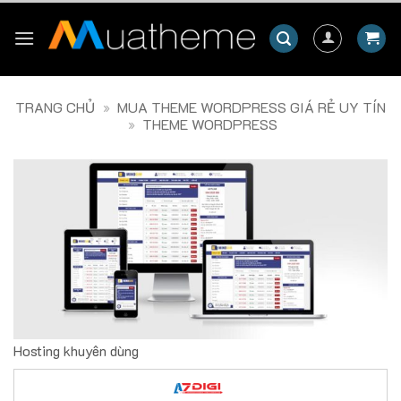
Skip
to
content
TRANG CHỦ
»
MUA THEME WORDPRESS GIÁ RẺ UY TÍN
»
THEME WORDPRESS
Hosting khuyên dùng