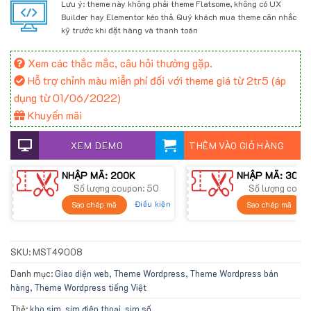
Lưu ý: theme này không phải theme Flatsome, không có UX
Builder hay Elementor kéo thả. Quý khách mua theme cân nhắc
kỹ trước khi đặt hàng và thanh toán
Xem các thắc mắc, câu hỏi thường gặp.
Hỗ trợ chỉnh màu miễn phí đối với theme giá từ 2tr5 (áp
dụng từ 01/06/2022)
Khuyến mãi
XEM DEMO
THÊM VÀO GIỎ HÀNG
NHẬP MÃ: 200K
NHẬP MÃ: 300K
Số lượng coupon: 50
Số lượng coup
Điều kiện
Sao chép mã
Sao chép mã
SKU:
MST49008
Danh mục:
Giao diện web
,
Theme Wordpress
,
Theme Wordpress bán
hàng
,
Theme Wordpress tiếng Việt
Thẻ:
kho sim
,
sim điện thoại
,
sim số