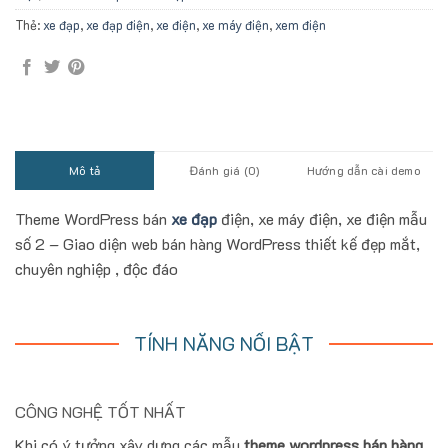
Thẻ:
xe đạp
,
xe đạp điện
,
xe điện
,
xe máy điện
,
xem điện
Mô tả
Đánh giá (0)
Hướng dẫn cài demo
Theme WordPress bán
xe đạp
điện, xe máy điện, xe điện mẫu
số 2 – Giao diện web bán hàng WordPress thiết kế đẹp mắt,
chuyên nghiệp , độc đáo
TÍNH NĂNG NỔI BẬT
CÔNG NGHỆ TỐT NHẤT
Khi có ý tưởng xây dựng các mẫu
theme wordpress bán hàng