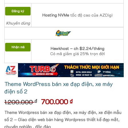
Đăng ký
Hosting NVMe
tốc độ cao của AZDigi
Khuyên dùng
Nhận mã
Hawkhost – ch $2.24/tháng
Có mã giảm giá 25% trọn đời
Theme WordPress bán xe đạp điện, xe máy
điện số 2
Giá
Giá
700.000
₫
₫
1.200.000
gốc
hiện
Theme Wordpress bán xe đạp điện, xe máy điện, xe điện mẫu
là:
tại
số 2 – Giao diện web bán hàng Wordpress thiết kế đẹp mắt,
1.200.000 ₫.
là:
chuyên nghiệp , độc đáo