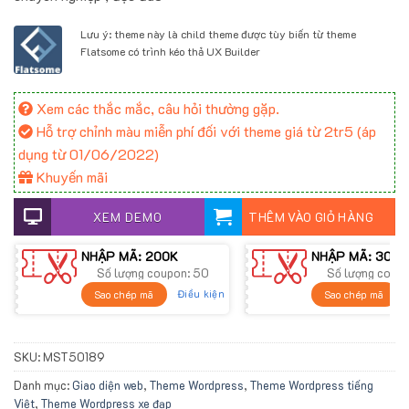
700.000 ₫.
Lưu ý: theme này là child theme được tùy biến từ theme
Flatsome có trình kéo thả UX Builder
Xem các thắc mắc, câu hỏi thường gặp.
Hỗ trợ chỉnh màu miễn phí đối với theme giá từ 2tr5 (áp
dụng từ 01/06/2022)
Khuyến mãi
XEM DEMO
THÊM VÀO GIỎ HÀNG
NHẬP MÃ: 200K
NHẬP MÃ: 300K
Số lượng coupon: 50
Số lượng coup
Điều kiện
Sao chép mã
Sao chép mã
SKU:
MST50189
Danh mục:
Giao diện web
,
Theme Wordpress
,
Theme Wordpress tiếng
Việt
,
Theme Wordpress xe đạp