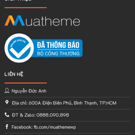
LIÊN HỆ
Nguyễn Đức Anh
Địa chỉ: 600A Điện Biên Phủ, Bình Thạnh, TP.HCM
TÙY CHỈNH WEBSITE THEO PHONG CÁCH CỦA BẠN
ĐT & Zalo: 0888.090.898
Với thư viện ứng dụng khổng lồ và UX Builder, bạn có thể tự
tay thiết kế website của mình tùy ý mà không cần đến khả
Facebook: fb.com/muathemewp
năng coding. Chỉ cần hình dung ra ý tưởng của mình và