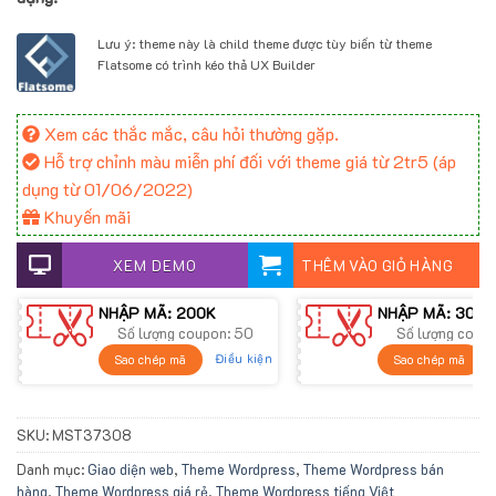
Lưu ý: theme này là child theme được tùy biến từ theme
Flatsome có trình kéo thả UX Builder
Xem các thắc mắc, câu hỏi thường gặp.
Hỗ trợ chỉnh màu miễn phí đối với theme giá từ 2tr5 (áp
dụng từ 01/06/2022)
Khuyến mãi
XEM DEMO
THÊM VÀO GIỎ HÀNG
NHẬP MÃ: 200K
NHẬP MÃ: 300K
Số lượng coupon: 50
Số lượng coup
Điều kiện
Sao chép mã
Sao chép mã
SKU:
MST37308
Danh mục:
Giao diện web
,
Theme Wordpress
,
Theme Wordpress bán
hàng
,
Theme Wordpress giá rẻ
,
Theme Wordpress tiếng Việt