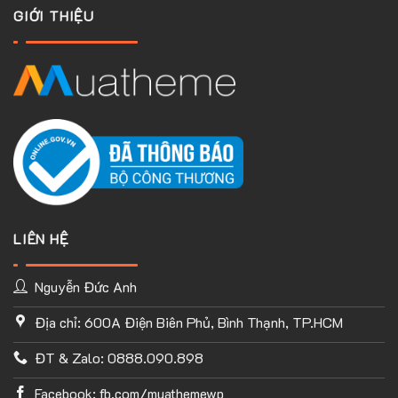
GIỚI THIỆU
LIÊN HỆ
Nguyễn Đức Anh
Địa chỉ: 600A Điện Biên Phủ, Bình Thạnh, TP.HCM
TÙY CHỈNH WEBSITE THEO PHONG CÁCH CỦA BẠN
ĐT & Zalo: 0888.090.898
Với thư viện ứng dụng khổng lồ và UX Builder, bạn có thể tự
tay thiết kế website của mình tùy ý mà không cần đến khả
Facebook: fb.com/muathemewp