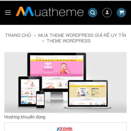
Skip
to
content
TRANG CHỦ
»
MUA THEME WORDPRESS GIÁ RẺ UY TÍN
»
THEME WORDPRESS
Hosting khuyên dùng