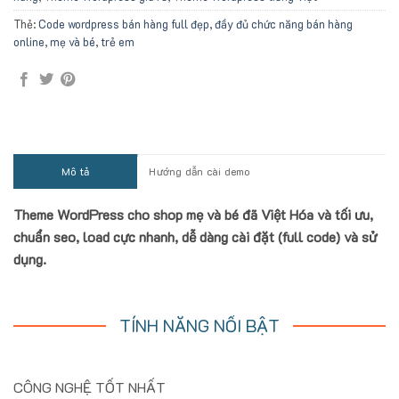
Thẻ:
Code wordpress bán hàng full đẹp
,
đầy đủ chức năng bán hàng
online
,
mẹ và bé
,
trẻ em
Mô tả
Hướng dẫn cài demo
Theme WordPress cho shop mẹ và bé đã Việt Hóa và tối ưu,
chuẩn seo, load cực nhanh, dễ dàng cài đặt (full code) và sử
dụng.
TÍNH NĂNG NỔI BẬT
CÔNG NGHỆ TỐT NHẤT