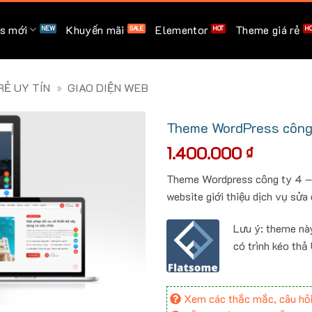
s mới
Khuyến mãi
Elementor
Theme giá rẻ
Ẻ UY TÍN
»
GIAO DIỆN WEB
Theme WordPress công t
1.400.000
₫
Theme Wordpress công ty 4 – C
website giới thiệu dịch vụ sửa 
Lưu ý: theme nà
có trình kéo thả
Xem các thắc mắc, câu hỏi