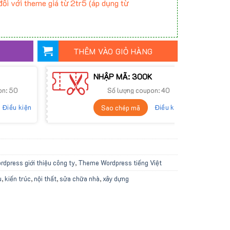
ối với theme giá từ 2tr5 (áp dụng từ
THÊM VÀO GIỎ HÀNG
NHẬP MÃ: 300K
on: 50
Số lượng coupon: 40
Điều kiện
Điều kiện
Sao chép mã
dpress giới thiệu công ty
,
Theme Wordpress tiếng Việt
u
,
kiến trúc
,
nội thất
,
sửa chữa nhà
,
xây dựng