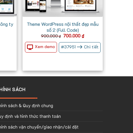
công ty
Theme WordPress nội thất đẹp mẫu
số 2 (Full Code)
Giá
Giá
Giá
700.000
₫
900.000
₫
iện
gốc
hiện
ại
là:
tại
Xem demo
#
37951
Chi tiết
à:
900.000 ₫.
là:
700.000 ₫.
700.000 ₫.
HÍNH SÁCH
hính sách & Quy định chung
y định và hình thức thanh toán
hính sách vận chuyển/giao nhận/cài đặt