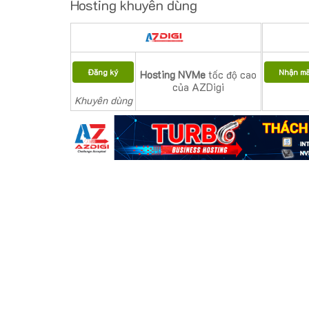
Hosting khuyên dùng
Đăng ký
Nhận m
Hosting NVMe
tốc độ cao
của AZDigi
Khuyên dùng