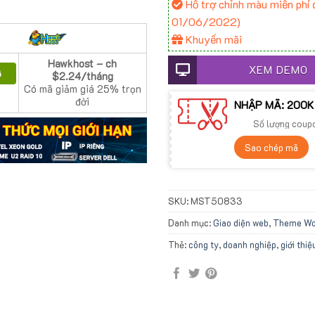
Hỗ trợ chỉnh màu miễn phí đ
01/06/2022)
Khuyến mãi
Hawkhost – ch
XEM DEMO
ã
$2.24/tháng
Có mã giảm giá 25% trọn
đời
NHẬP MÃ: 200K
Số lượng coup
Sao chép mã
SKU:
MST50833
Danh mục:
Giao diện web
,
Theme Wor
Thẻ:
công ty
,
doanh nghiệp
,
giới thiệ