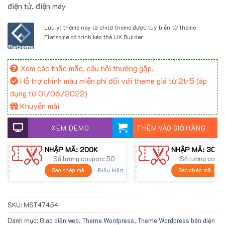
điện tử, điện máy
2.100.000 ₫.
Lưu ý: theme này là child theme được tùy biến từ theme
Flatsome có trình kéo thả UX Builder
Xem các thắc mắc, câu hỏi thường gặp.
Hỗ trợ chỉnh màu miễn phí đối với theme giá từ 2tr5 (áp
dụng từ 01/06/2022)
Khuyến mãi
XEM DEMO
THÊM VÀO GIỎ HÀNG
NHẬP MÃ: 200K
NHẬP MÃ: 300K
Số lượng coupon: 50
Số lượng coup
Điều kiện
Sao chép mã
Sao chép mã
SKU:
MST47454
Danh mục:
Giao diện web
,
Theme Wordpress
,
Theme Wordpress bán điện