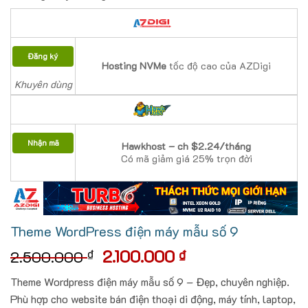
Đăng ký
Hosting NVMe
tốc độ cao của AZDigi
Khuyên dùng
Nhận mã
Hawkhost – ch $2.24/tháng
Có mã giảm giá 25% trọn đời
Theme WordPress điện máy mẫu số 9
Giá
Giá
2.100.000
₫
₫
2.500.000
gốc
hiện
Theme Wordpress điện máy mẫu số 9 – Đẹp, chuyên nghiệp.
là:
tại
Phù hợp cho website bán điện thoại di động, máy tính, laptop,
2.500.000 ₫.
là: