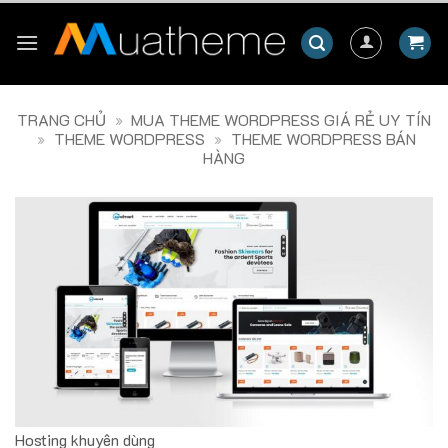
Skip
to
content
TRANG CHỦ
»
MUA THEME WORDPRESS GIÁ RẺ UY TÍN
»
THEME WORDPRESS
»
THEME WORDPRESS BÁN
HÀNG
Hosting khuyên dùng