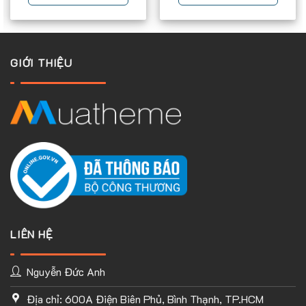
thiết kế web đầu tiên tại Việt nam áp dụng tất cả các website
do dúng tôi làm đều hỗ trợ tốt tất cả giao diện mobile
GIỚI THIỆU
LIÊN HỆ
Nguyễn Đức Anh
Địa chỉ: 600A Điện Biên Phủ, Bình Thạnh, TP.HCM