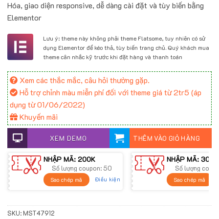
Hóa, giao diện responsive, dễ dàng cài đặt và tùy biến bằng
1.800.000 ₫.
là:
Elementor
900.000 ₫.
Lưu ý: theme này không phải theme Flatsome, tuy nhiên có sử
dụng Elementor để kéo thả, tùy biến trang chủ. Quý khách mua
theme cân nhắc kỹ trước khi đặt hàng và thanh toán
Xem các thắc mắc, câu hỏi thường gặp.
Hỗ trợ chỉnh màu miễn phí đối với theme giá từ 2tr5 (áp
dụng từ 01/06/2022)
Khuyến mãi
XEM DEMO
THÊM VÀO GIỎ HÀNG
NHẬP MÃ: 200K
NHẬP MÃ: 300K
Số lượng coupon: 50
Số lượng coup
Điều kiện
Sao chép mã
Sao chép mã
SKU:
MST47912