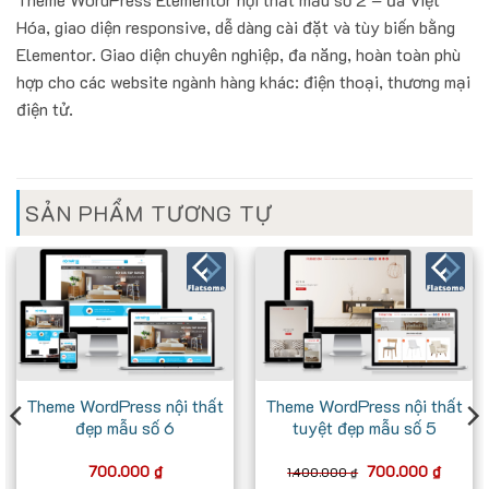
Hóa, giao diện responsive, dễ dàng cài đặt và tùy biến bằng
Elementor. Giao diện chuyên nghiệp, đa năng, hoàn toàn phù
hợp cho các website ngành hàng khác: điện thoại, thương mại
điện tử.
SẢN PHẨM TƯƠNG TỰ
Theme WordPress nội thất
Theme WordPress nội thất
đẹp mẫu số 6
tuyệt đẹp mẫu số 5
Giá
Giá
700.000
₫
700.000
₫
1.400.000
₫
gốc
hiện