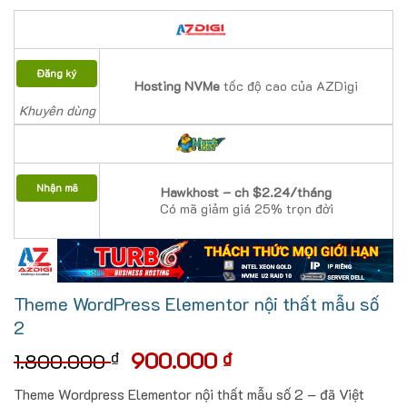
Đăng ký
Hosting NVMe
tốc độ cao của AZDigi
Khuyên dùng
Nhận mã
Hawkhost – ch $2.24/tháng
Có mã giảm giá 25% trọn đời
Theme WordPress Elementor nội thất mẫu số
2
Giá
Giá
900.000
₫
₫
1.800.000
gốc
hiện
Theme Wordpress Elementor nội thất mẫu số 2 – đã Việt
là:
tại