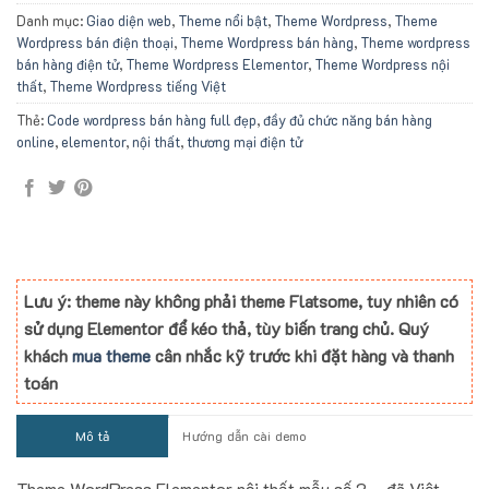
Danh mục:
Giao diện web
,
Theme nổi bật
,
Theme Wordpress
,
Theme
Wordpress bán điện thoại
,
Theme Wordpress bán hàng
,
Theme wordpress
bán hàng điện tử
,
Theme Wordpress Elementor
,
Theme Wordpress nội
thất
,
Theme Wordpress tiếng Việt
Thẻ:
Code wordpress bán hàng full đẹp
,
đầy đủ chức năng bán hàng
online
,
elementor
,
nội thất
,
thương mại điện tử
Lưu ý: theme này không phải theme Flatsome, tuy nhiên có
sử dụng Elementor để kéo thả, tùy biến trang chủ. Quý
khách
mua theme
cân nhắc kỹ trước khi đặt hàng và thanh
toán
Mô tả
Hướng dẫn cài demo
Theme WordPress Elementor nội thất mẫu số 2 – đã Việt