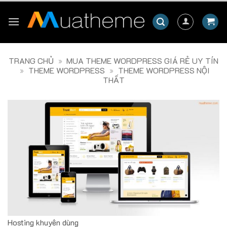
Skip
to
content
TRANG CHỦ
»
MUA THEME WORDPRESS GIÁ RẺ UY TÍN
»
THEME WORDPRESS
»
THEME WORDPRESS NỘI
THẤT
Hosting khuyên dùng