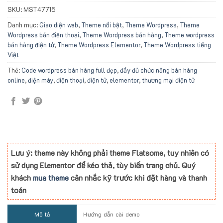
SKU:
MST47715
Danh mục:
Giao diện web
,
Theme nổi bật
,
Theme Wordpress
,
Theme
Wordpress bán điện thoại
,
Theme Wordpress bán hàng
,
Theme wordpress
bán hàng điện tử
,
Theme Wordpress Elementor
,
Theme Wordpress tiếng
Việt
Thẻ:
Code wordpress bán hàng full đẹp
,
đầy đủ chức năng bán hàng
online
,
điện máy
,
điện thoại
,
điện tử
,
elementor
,
thương mại điện tử
Lưu ý: theme này không phải theme Flatsome, tuy nhiên có
sử dụng Elementor để kéo thả, tùy biến trang chủ. Quý
khách
mua theme
cân nhắc kỹ trước khi đặt hàng và thanh
toán
Mô tả
Hướng dẫn cài demo