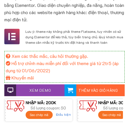
1.800.000 ₫.
là:
bằng Elementor. Giao diện chuyên nghiệp, đa năng, hoàn toàn
900.000 ₫.
phù hợp cho các website ngành hàng khác: điện thoại, thương
mại điện tử.
Lưu ý: theme này không phải theme Flatsome, tuy nhiên có sử
dụng Elementor để kéo thả, tùy biến trang chủ. Quý khách mua
theme cân nhắc kỹ trước khi đặt hàng và thanh toán
Xem các thắc mắc, câu hỏi thường gặp.
Hỗ trợ chỉnh màu miễn phí đối với theme giá từ 2tr5 (áp
dụng từ 01/06/2022)
Khuyến mãi
XEM DEMO
THÊM VÀO GIỎ HÀNG
NHẬP MÃ: 200K
NHẬP MÃ: 300K
Số lượng coupon: 50
Số lượng coup
Điều kiện
Sao chép mã
Sao chép mã