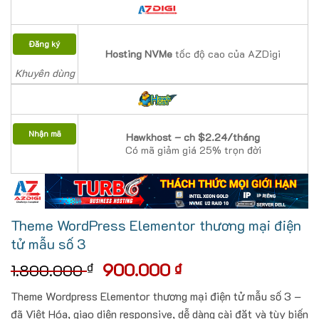
Đăng ký
Hosting NVMe
tốc độ cao của AZDigi
Khuyên dùng
Nhận mã
Hawkhost – ch $2.24/tháng
Có mã giảm giá 25% trọn đời
Theme WordPress Elementor thương mại điện
tử mẫu số 3
Giá
Giá
900.000
₫
₫
1.800.000
gốc
hiện
Theme Wordpress Elementor thương mại điện tử mẫu số 3 –
là:
tại
đã Việt Hóa, giao diện responsive, dễ dàng cài đặt và tùy biến