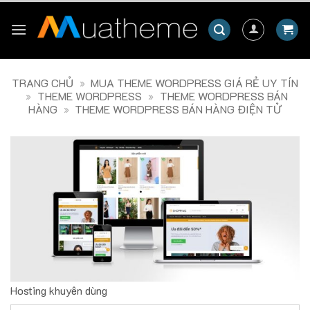
Skip
to
content
TRANG CHỦ
»
MUA THEME WORDPRESS GIÁ RẺ UY TÍN
»
THEME WORDPRESS
»
THEME WORDPRESS BÁN
HÀNG
»
THEME WORDPRESS BÁN HÀNG ĐIỆN TỬ
Hosting khuyên dùng