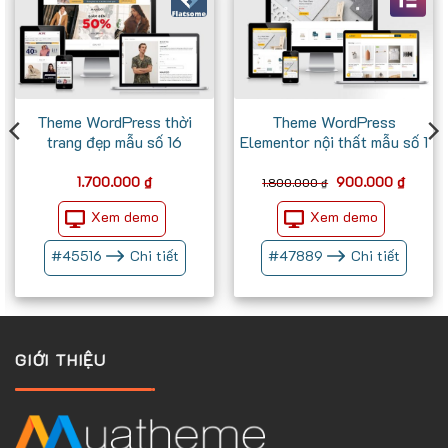
Theme WordPress thời
Theme WordPress
trang đẹp mẫu số 16
Elementor nội thất mẫu số 1
Giá
Giá
1.700.000
₫
900.000
₫
1.800.000
₫
gốc
hiện
là:
tại
Xem demo
Xem demo
1.800.000 ₫.
là:
900.00
#
45516
Chi tiết
#
47889
Chi tiết
GIỚI THIỆU