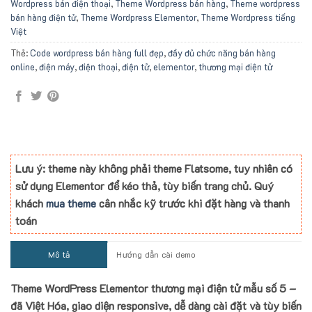
Wordpress bán điện thoại
,
Theme Wordpress bán hàng
,
Theme wordpress
bán hàng điện tử
,
Theme Wordpress Elementor
,
Theme Wordpress tiếng
Việt
Thẻ:
Code wordpress bán hàng full đẹp
,
đầy đủ chức năng bán hàng
online
,
điện máy
,
điện thoại
,
điện tử
,
elementor
,
thương mại điện tử
Lưu ý: theme này không phải theme Flatsome, tuy nhiên có
sử dụng Elementor để kéo thả, tùy biến trang chủ. Quý
khách
mua theme
cân nhắc kỹ trước khi đặt hàng và thanh
toán
Mô tả
Hướng dẫn cài demo
Theme WordPress Elementor thương mại điện tử mẫu số 5 –
đã Việt Hóa, giao diện responsive, dễ dàng cài đặt và tùy biến