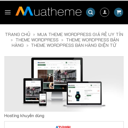
Skip
to
content
TRANG CHỦ
»
MUA THEME WORDPRESS GIÁ RẺ UY TÍN
»
THEME WORDPRESS
»
THEME WORDPRESS BÁN
HÀNG
»
THEME WORDPRESS BÁN HÀNG ĐIỆN TỬ
Hosting khuyên dùng