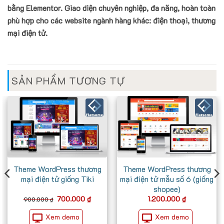
bằng Elementor. Giao diện chuyên nghiệp, đa năng, hoàn toàn
phù hợp cho các website ngành hàng khác: điện thoại, thương
mại điện tử.
SẢN PHẨM TƯƠNG TỰ
Theme WordPress thương
Theme WordPress thương
mại điện tử giống Tiki
mại điện tử mẫu số 6 (giống
shopee)
Giá
Giá
700.000
₫
1.200.000
₫
900.000
₫
gốc
hiện
là:
tại
Xem demo
Xem demo
900.000 ₫.
là: