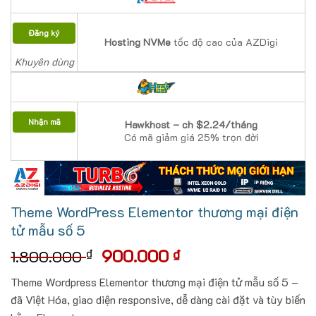
Đăng ký
Hosting NVMe
tốc độ cao của AZDigi
Khuyên dùng
Nhận mã
Hawkhost – ch $2.24/tháng
Có mã giảm giá 25% trọn đời
Theme WordPress Elementor thương mại điện
tử mẫu số 5
Giá
Giá
900.000
₫
₫
1.800.000
gốc
hiện
Theme Wordpress Elementor thương mại điện tử mẫu số 5 –
là:
tại
đã Việt Hóa, giao diện responsive, dễ dàng cài đặt và tùy biến
1.800.000 ₫.
là: