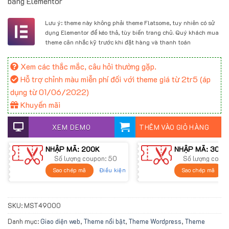
bằng Elementor
900.000 ₫.
Lưu ý: theme này không phải theme Flatsome, tuy nhiên có sử
dụng Elementor để kéo thả, tùy biến trang chủ. Quý khách mua
theme cân nhắc kỹ trước khi đặt hàng và thanh toán
Xem các thắc mắc, câu hỏi thường gặp.
Hỗ trợ chỉnh màu miễn phí đối với theme giá từ 2tr5 (áp
dụng từ 01/06/2022)
Khuyến mãi
XEM DEMO
THÊM VÀO GIỎ HÀNG
NHẬP MÃ: 200K
NHẬP MÃ: 300K
Số lượng coupon: 50
Số lượng coup
Điều kiện
Sao chép mã
Sao chép mã
SKU:
MST49000
Danh mục:
Giao diện web
,
Theme nổi bật
,
Theme Wordpress
,
Theme