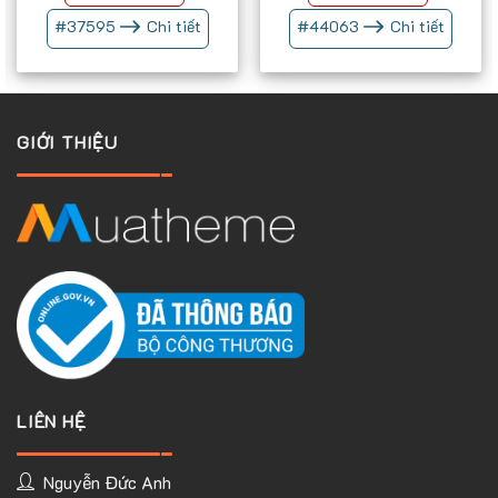
700.000 ₫.
#
37595
Chi tiết
#
44063
Chi tiết
GIỚI THIỆU
LIÊN HỆ
Nguyễn Đức Anh