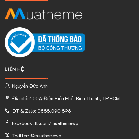
LIÊN HỆ
Nguyễn Đức Anh
Địa chỉ: 600A Điện Biên Phủ, Bình Thạnh, TP.HCM
TÙY CHỈNH WEBSITE THEO PHONG CÁCH CỦA BẠN
ĐT & Zalo: 0888.090.898
Với thư viện ứng dụng khổng lồ và UX Builder, bạn có thể tự
tay thiết kế website của mình tùy ý mà không cần đến khả
Facebook: fb.com/muathemewp
năng coding. Chỉ cần hình dung ra ý tưởng của mình và
Flatsome sẽ giúp bạn hoàn thành phần việc còn lại.
Twitter: @muathemewp