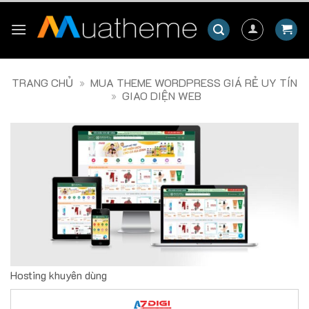
Skip
to
content
TRANG CHỦ
»
MUA THEME WORDPRESS GIÁ RẺ UY TÍN
»
GIAO DIỆN WEB
Hosting khuyên dùng