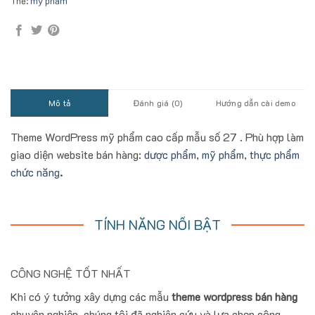
Thẻ:
mỹ phẩm
Mô tả
Đánh giá (0)
Hướng dẫn cài demo
Theme WordPress mỹ phẩm cao cấp mẫu số 27 . Phù hợp làm
giao diện website bán hàng:
dược phẩm
,
mỹ phẩm
,
thực phẩm
chức năng
.
TÍNH NĂNG NỔI BẬT
CÔNG NGHỆ TỐT NHẤT
Khi có ý tưởng xây dựng các mẫu
theme wordpress bán hàng
chuyên nghiệp, chúng tôi đã nghiên cứu và lựa chọn công