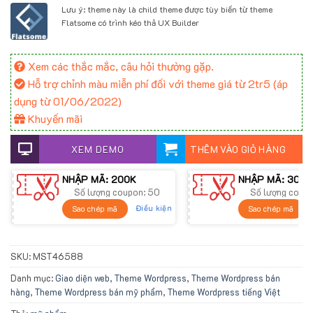
Lưu ý: theme này là child theme được tùy biến từ theme
Flatsome có trình kéo thả UX Builder
Xem các thắc mắc, câu hỏi thường gặp.
Hỗ trợ chỉnh màu miễn phí đối với theme giá từ 2tr5 (áp
dụng từ 01/06/2022)
Khuyến mãi
XEM DEMO
THÊM VÀO GIỎ HÀNG
NHẬP MÃ: 200K
NHẬP MÃ: 300K
Số lượng coupon: 50
Số lượng coup
Điều kiện
Sao chép mã
Sao chép mã
SKU:
MST46588
Danh mục:
Giao diện web
,
Theme Wordpress
,
Theme Wordpress bán
hàng
,
Theme Wordpress bán mỹ phẩm
,
Theme Wordpress tiếng Việt