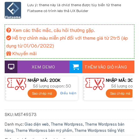
Lưu ý: theme này là child theme được tùy biến từ theme
Flatsome có trình kéo thả UX Builder
Xem các thắc mắc, câu hỏi thường gặp.
Hỗ trợ chỉnh màu miễn phí đối với theme giá từ 2tr5 (áp
dụng từ 01/06/2022)
Khuyến mãi
XEM DEMO
THÊM VÀO GIỎ HÀNG
NHẬP MÃ: 200K
NHẬP MÃ: 300K
Số lượng coupon: 50
Số lượng coup
Điều kiện
Sao chép mã
Sao chép mã
SKU:
MST49573
Danh mục:
Giao diện web
,
Theme Wordpress
,
Theme Wordpress bán
hàng
,
Theme Wordpress bán mỹ phẩm
,
Theme Wordpress tiếng Việt