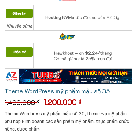
Đăng ký
Hosting NVMe
tốc độ cao của AZDigi
Khuyên dùng
Nhận mã
Hawkhost – ch $2.24/tháng
Có mã giảm giá 25% trọn đời
Theme WordPress mỹ phẩm mẫu số 35
Giá
Giá
1.200.000
₫
₫
1.400.000
gốc
hiện
Theme Wordpress mỹ phẩm mẫu số 35, theme wp mỹ phẩm
là:
tại
phù hợp kinh doanh các sản phẩm mỹ phẩm, thực phẩm chức
1.400.000 ₫.
là:
năng, dược phẩm
1.200.000 ₫.