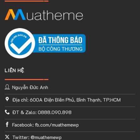
LIÊN HỆ
Nguyễn Đức Anh
Địa chỉ: 600A Điện Biên Phủ, Bình Thạnh, TP.HCM
TÙY CHỈNH WEBSITE THEO PHONG CÁCH CỦA BẠN
ĐT & Zalo: 0888.090.898
Với thư viện ứng dụng khổng lồ và UX Builder, bạn có thể tự
tay thiết kế website của mình tùy ý mà không cần đến khả
Facebook: fb.com/muathemewp
năng coding. Chỉ cần hình dung ra ý tưởng của mình và
Flatsome sẽ giúp bạn hoàn thành phần việc còn lại.
Twitter: @muathemewp