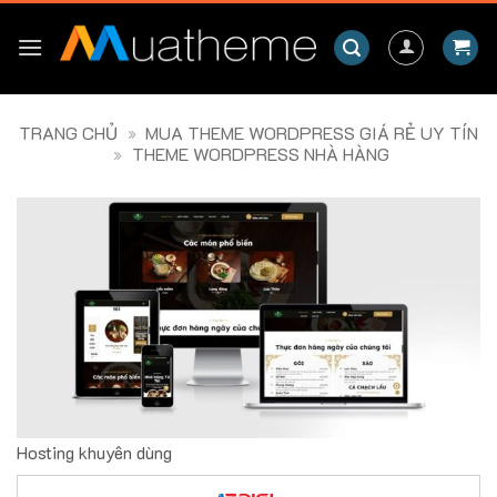
Skip
to
content
TRANG CHỦ
»
MUA THEME WORDPRESS GIÁ RẺ UY TÍN
»
THEME WORDPRESS NHÀ HÀNG
Hosting khuyên dùng