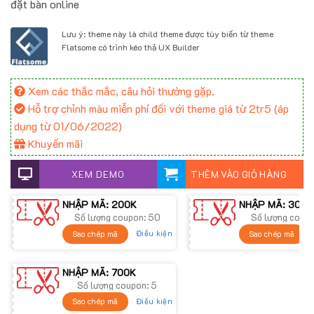
đặt bàn online
Lưu ý: theme này là child theme được tùy biến từ theme
Flatsome có trình kéo thả UX Builder
Xem các thắc mắc, câu hỏi thường gặp.
Hỗ trợ chỉnh màu miễn phí đối với theme giá từ 2tr5 (áp
dụng từ 01/06/2022)
Khuyến mãi
XEM DEMO
THÊM VÀO GIỎ HÀNG
NHẬP MÃ: 200K
NHẬP MÃ: 300K
Số lượng coupon: 50
Số lượng coup
Điều kiện
Sao chép mã
Sao chép mã
NHẬP MÃ: 700K
Số lượng coupon: 5
Điều kiện
Sao chép mã