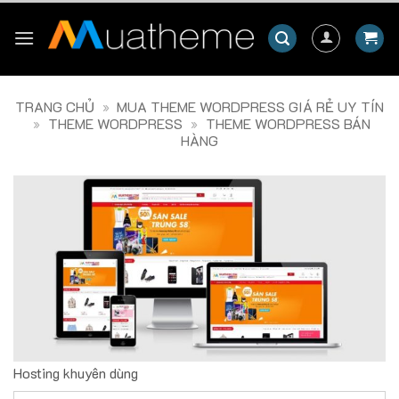
Skip
to
content
TRANG CHỦ
»
MUA THEME WORDPRESS GIÁ RẺ UY TÍN
»
THEME WORDPRESS
»
THEME WORDPRESS BÁN
HÀNG
Hosting khuyên dùng