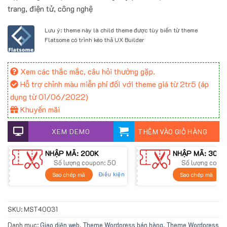
trang, điện tử, công nghệ
Lưu ý: theme này là child theme được tùy biến từ theme
Flatsome có trình kéo thả UX Builder
Xem các thắc mắc, câu hỏi thường gặp.
Hỗ trợ chỉnh màu miễn phí đối với theme giá từ 2tr5 (áp
dụng từ 01/06/2022)
Khuyến mãi
XEM DEMO
THÊM VÀO GIỎ HÀNG
NHẬP MÃ: 200K
NHẬP MÃ: 300K
Số lượng coupon: 50
Số lượng coup
Điều kiện
Sao chép mã
Sao chép mã
SKU:
MST40031
Danh mục:
Giao diện web
,
Theme Wordpress bán hàng
,
Theme Wordpress