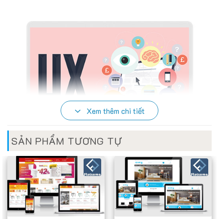
Xem thêm chi tiết
SẢN PHẨM TƯƠNG TỰ
HỖ TRỢ TẤT CẢ CÁC THIẾT BỊ DI ĐỘNG
Hiện nay người dùng mobile để tìm hiểu sản phẩm, mua hàng
online trở nên phổ biến thì không có lý do gì website bạn lại
không hỗ trợ giao diện mobile.Vì vậy chúng tôi đã nhanh
chóng áp dụng công nghệ website mobile vào các sản phầm