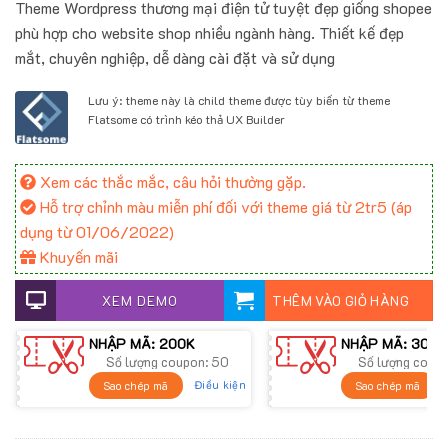
Theme Wordpress thương mại điện tử tuyệt đẹp giống shopee
phù hợp cho website shop nhiều ngành hàng. Thiết kế đẹp
mắt, chuyên nghiệp, dễ dàng cài đặt và sử dụng
Lưu ý: theme này là child theme được tùy biến từ theme
Flatsome có trình kéo thả UX Builder
Xem các thắc mắc, câu hỏi thường gặp.
Hỗ trợ chỉnh màu miễn phí đối với theme giá từ 2tr5 (áp
dụng từ 01/06/2022)
Khuyến mãi
XEM DEMO
THÊM VÀO GIỎ HÀNG
NHẬP MÃ: 200K
NHẬP MÃ: 300K
Số lượng coupon: 50
Số lượng coup
Điều kiện
Sao chép mã
Sao chép mã