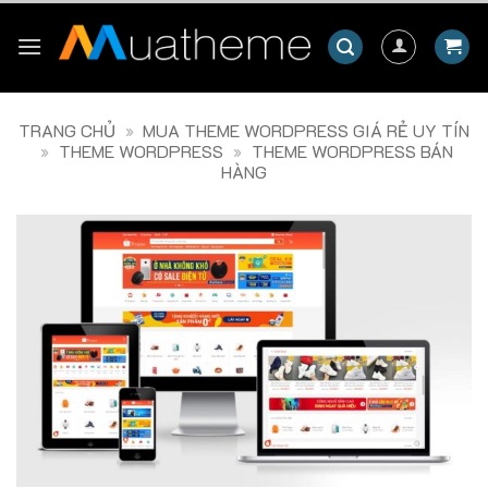
Skip
to
content
TRANG CHỦ
»
MUA THEME WORDPRESS GIÁ RẺ UY TÍN
»
THEME WORDPRESS
»
THEME WORDPRESS BÁN
HÀNG