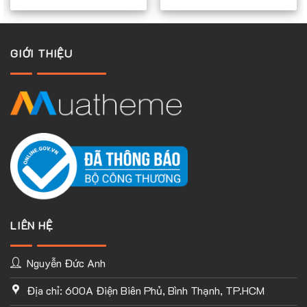
thiết kế web đầu tiên tại Việt nam áp dụng tất cả các website
do dúng tôi làm đều hỗ trợ tốt tất cả giao diện mobile
GIỚI THIỆU
LIÊN HỆ
Nguyễn Đức Anh
Địa chỉ: 600A Điện Biên Phủ, Bình Thạnh, TP.HCM
TÙY CHỈNH WEBSITE THEO PHONG CÁCH CỦA BẠN