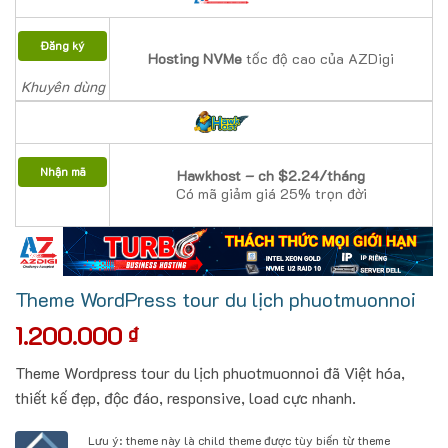
Đăng ký
Hosting NVMe
tốc độ cao của AZDigi
Khuyên dùng
Nhận mã
Hawkhost – ch $2.24/tháng
Có mã giảm giá 25% trọn đời
Theme WordPress tour du lịch phuotmuonnoi
1.200.000
₫
Theme Wordpress tour du lịch phuotmuonnoi đã Việt hóa,
thiết kế đẹp, độc đáo, responsive, load cực nhanh.
Lưu ý: theme này là child theme được tùy biến từ theme