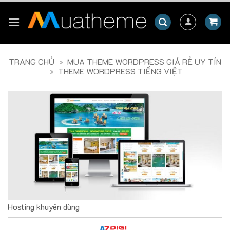
Skip
to
content
TRANG CHỦ
»
MUA THEME WORDPRESS GIÁ RẺ UY TÍN
»
THEME WORDPRESS TIẾNG VIỆT
Hosting khuyên dùng