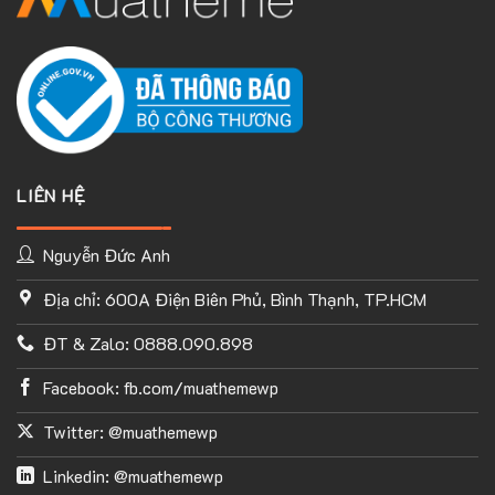
LIÊN HỆ
Nguyễn Đức Anh
Địa chỉ: 600A Điện Biên Phủ, Bình Thạnh, TP.HCM
TÙY CHỈNH WEBSITE THEO PHONG CÁCH CỦA BẠN
ĐT & Zalo: 0888.090.898
Với thư viện ứng dụng khổng lồ và UX Builder, bạn có thể tự
tay thiết kế website của mình tùy ý mà không cần đến khả
Facebook: fb.com/muathemewp
năng coding. Chỉ cần hình dung ra ý tưởng của mình và
Flatsome sẽ giúp bạn hoàn thành phần việc còn lại.
Twitter: @muathemewp
Linkedin: @muathemewp
Đây là phần mình ưa thích nhất ở Flastsome, kho ứng dụng có