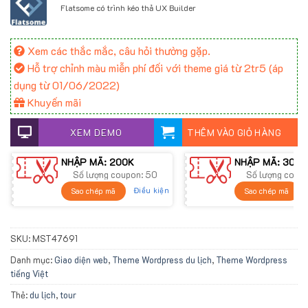
Flatsome có trình kéo thả UX Builder
Xem các thắc mắc, câu hỏi thường gặp.
Hỗ trợ chỉnh màu miễn phí đối với theme giá từ 2tr5 (áp
dụng từ 01/06/2022)
Khuyến mãi
XEM DEMO
THÊM VÀO GIỎ HÀNG
NHẬP MÃ: 200K
NHẬP MÃ: 300K
Số lượng coupon: 50
Số lượng coup
Điều kiện
Sao chép mã
Sao chép mã
SKU:
MST47691
Danh mục:
Giao diện web
,
Theme Wordpress du lịch
,
Theme Wordpress
tiếng Việt
Thẻ:
du lịch
,
tour