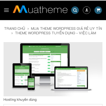
Skip
to
content
TRANG CHỦ
»
MUA THEME WORDPRESS GIÁ RẺ UY TÍN
»
THEME WORDPRESS TUYỂN DỤNG - VIỆC LÀM
Hosting khuyên dùng