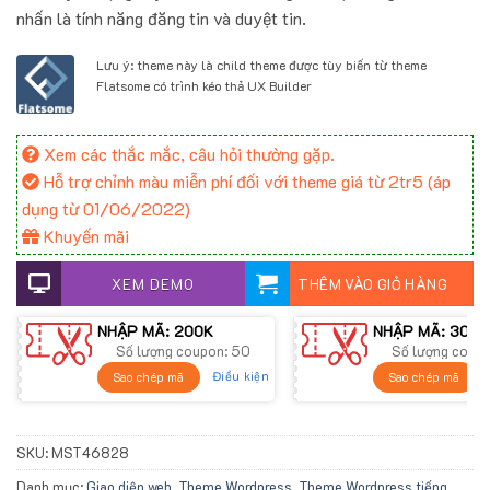
3.200.000 ₫.
là:
nhấn là tính năng đăng tin và duyệt tin.
2.500.000 ₫.
Lưu ý: theme này là child theme được tùy biến từ theme
Flatsome có trình kéo thả UX Builder
Xem các thắc mắc, câu hỏi thường gặp.
Hỗ trợ chỉnh màu miễn phí đối với theme giá từ 2tr5 (áp
dụng từ 01/06/2022)
Khuyến mãi
XEM DEMO
THÊM VÀO GIỎ HÀNG
NHẬP MÃ: 200K
NHẬP MÃ: 300K
Số lượng coupon: 50
Số lượng coup
Điều kiện
Sao chép mã
Sao chép mã
SKU:
MST46828
Danh mục:
Giao diện web
,
Theme Wordpress
,
Theme Wordpress tiếng