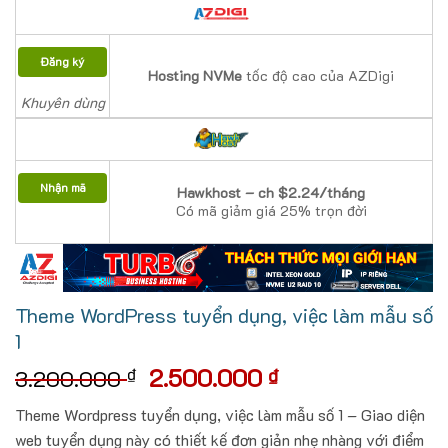
Đăng ký
Hosting NVMe
tốc độ cao của AZDigi
Khuyên dùng
Nhận mã
Hawkhost – ch $2.24/tháng
Có mã giảm giá 25% trọn đời
Theme WordPress tuyển dụng, việc làm mẫu số
1
Giá
Giá
2.500.000
₫
₫
3.200.000
gốc
hiện
Theme Wordpress tuyển dụng, việc làm mẫu số 1 – Giao diện
là:
tại
web tuyển dụng này có thiết kế đơn giản nhẹ nhàng với điểm