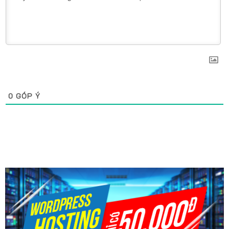
0
GÓP Ý