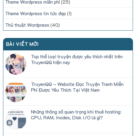
Theme Wordpress miễn phí
(25)
Theme Wordpress tin tức đẹp
(1)
Thủ thuật Wordpress
(40)
BÀI VIẾT MỚI
Top thể loại truyện được yêu thích nhất trên
TruyenQQ hiện nay
Không
có
bình
luận
TruyenQQ – Website Đọc Truyện Tranh Miễn
ở
Top
Phí Được Yêu Thích Tại Việt Nam
thể
loại
Không
truyện
có
được
bình
yêu
luận
Những thông số quan trọng khi thuê hosting:
thích
ở
nhất
TruyenQQ
CPU, RAM, Inodes, Disk I/O là gì?
trên
–
TruyenQQ
Website
Không
hiện
Đọc
có
nay
Truyện
bình
Tranh
luận