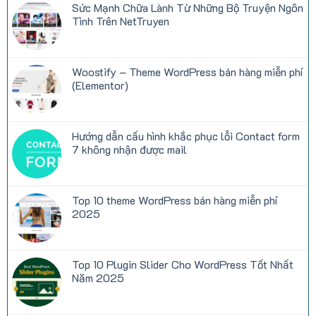
Sức Mạnh Chữa Lành Từ Những Bộ Truyện Ngôn
Miễn
ở
Phí
Những
Tình Trên NetTruyen
Được
thông
Yêu
số
Không
Thích
quan
có
Tại
trọng
bình
Việt
khi
luận
Woostify – Theme WordPress bán hàng miễn phí
Nam
thuê
ở
hosting:
Sức
(Elementor)
CPU,
Mạnh
RAM,
Chữa
Không
Inodes,
Lành
có
Disk
Từ
bình
I/O
Những
luận
Hướng dẫn cấu hình khắc phục lỗi Contact form
là
Bộ
ở
gì?
Truyện
Woostify
7 không nhận được mail
Ngôn
–
Tình
Theme
Không
Trên
WordPress
có
NetTruyen
bán
bình
hàng
luận
Top 10 theme WordPress bán hàng miễn phí
miễn
ở
phí
Hướng
2025
(Elementor)
dẫn
cấu
Không
hình
có
khắc
bình
phục
luận
Top 10 Plugin Slider Cho WordPress Tốt Nhất
lỗi
ở
Contact
Top
Năm 2025
form
10
7
theme
Không
không
WordPress
có
nhận
bán
bình