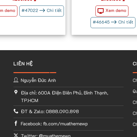
m demo
Xem demo
#
47022
Chi tiết
#
46645
Chi tiết
LIÊN HỆ
C
Nguyễn Đức Anh
C
Qu
Địa chỉ: 600A Điện Biên Phủ, Bình Thạnh,
TP.HCM
C
ĐT & Zalo: 0888.090.898
Ch
Facebook: fb.com/muathemewp
Ch
Twitter: @muathemewp