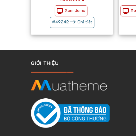
Xem demo
Xe
#
49242
Chi tiết
GIỚI THIỆU