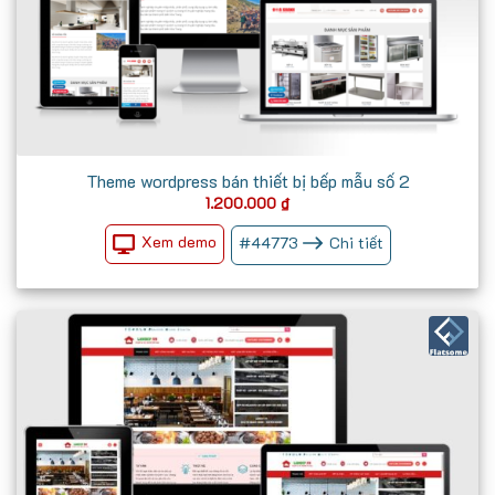
Theme wordpress bán thiết bị bếp mẫu số 2
1.200.000
₫
Xem demo
#
44773
Chi tiết