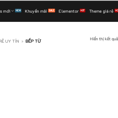
s mới
Khuyến mãi
Elementor
Theme giá rẻ
Hiển thị kết qu
Ẻ UY TÍN
»
BẾP TỪ