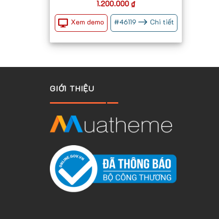
1.200.000
₫
Xem demo
#
46119
Chi tiết
GIỚI THIỆU