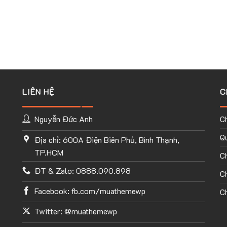
LIÊN HỆ
C
Nguyễn Đức Anh
C
Qu
Địa chỉ: 600A Điện Biên Phủ, Bình Thạnh,
TP.HCM
C
ĐT & Zalo: 0888.090.898
Ch
Facebook: fb.com/muathemewp
Ch
Twitter: @muathemewp