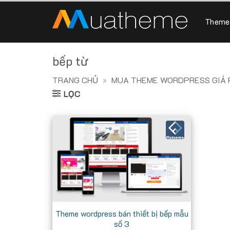
Skip
to
Theme
content
bếp từ
TRANG CHỦ
»
MUA THEME WORDPRESS GIÁ R
LỌC
Theme wordpress bán thiết bị bếp mẫu
số 3