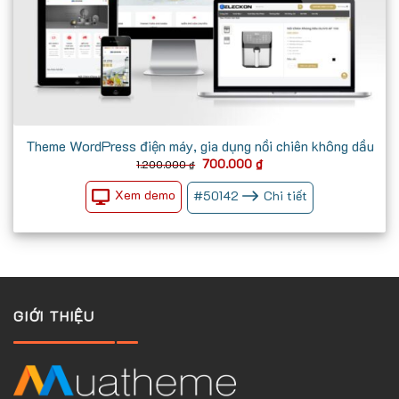
Theme WordPress điện máy, gia dụng nồi chiên không dầu
Giá
Giá
700.000
₫
1.200.000
₫
gốc
hiện
là:
tại
Xem demo
#
50142
Chi tiết
1.200.000 ₫.
là:
700.000 ₫.
GIỚI THIỆU