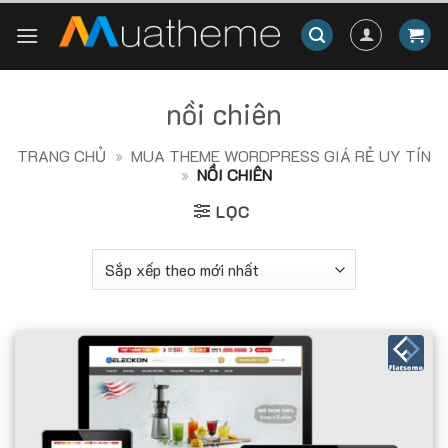
Skip
to
content
nồi chiên
TRANG CHỦ
»
MUA THEME WORDPRESS GIÁ RẺ UY TÍN
»
NỒI CHIÊN
LỌC