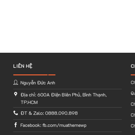
LIÊN HỆ
C
Nguyễn Đức Anh
C
Qu
Địa chỉ: 600A Điện Biên Phủ, Bình Thạnh,
TP.HCM
C
ĐT & Zalo: 0888.090.898
Ch
Facebook: fb.com/muathemewp
Ch