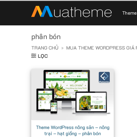
Skip
to
Theme
content
phân bón
TRANG CHỦ
»
MUA THEME WORDPRESS GIÁ R
LỌC
Theme WordPress nông sản – nông
trại – hạt giống – phân bón