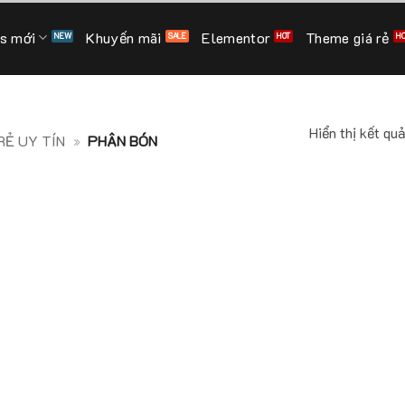
s mới
Khuyến mãi
Elementor
Theme giá rẻ
Hiển thị kết qu
Ẻ UY TÍN
»
PHÂN BÓN