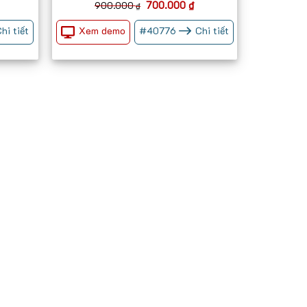
Giá
Giá
700.000
₫
900.000
₫
gốc
hiện
là:
tại
Xem demo
hi tiết
#
40776
Chi tiết
900.000 ₫.
là:
700.000 ₫.