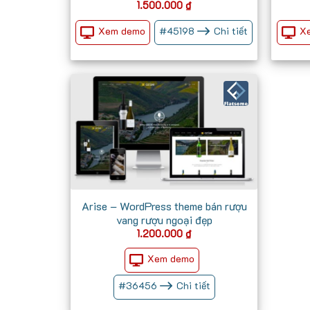
1.500.000
₫
Xem demo
X
#
45198
Chi tiết
Arise – WordPress theme bán rượu
vang rượu ngoại đẹp
1.200.000
₫
Xem demo
#
36456
Chi tiết