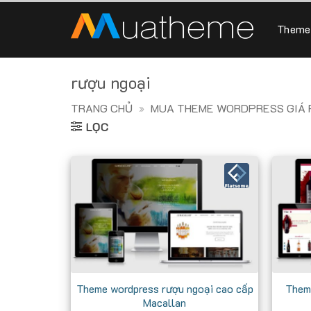
Skip
to
Theme
content
rượu ngoại
TRANG CHỦ
»
MUA THEME WORDPRESS GIÁ R
LỌC
Theme wordpress rượu ngoại cao cấp
Them
Macallan