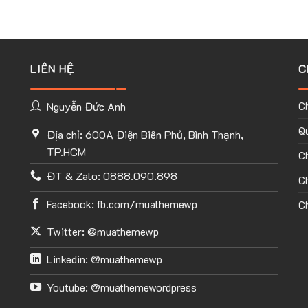
LIÊN HỆ
C
Nguyễn Đức Anh
C
Qu
Địa chỉ: 600A Điện Biên Phủ, Bình Thạnh,
TP.HCM
C
ĐT & Zalo: 0888.090.898
Ch
Facebook: fb.com/muathemewp
Ch
Twitter: @muathemewp
Linkedin: @muathemewp
Youtube: @muathemewordpress