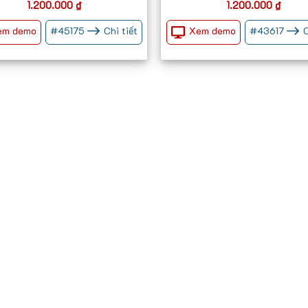
1.200.000
₫
1.200.000
₫
em demo
Xem demo
#
45175
Chi tiết
#
43617
C