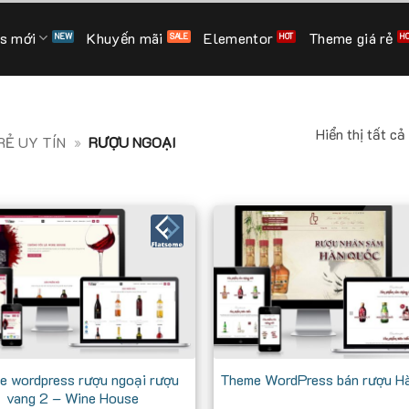
s mới
Khuyến mãi
Elementor
Theme giá rẻ
Hiển thị tất cả
Ẻ UY TÍN
»
RƯỢU NGOẠI
e wordpress rượu ngoại rượu
Theme WordPress bán rượu H
vang 2 – Wine House