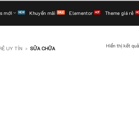
s mới
Khuyến mãi
Elementor
Theme giá rẻ
Hiển thị kết qu
Ẻ UY TÍN
»
SỬA CHỮA