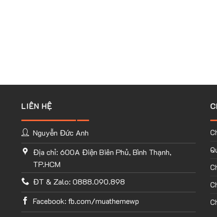
LIÊN HỆ
C
Nguyễn Đức Anh
C
Qu
Địa chỉ: 600A Điện Biên Phủ, Bình Thạnh,
TP.HCM
C
ĐT & Zalo: 0888.090.898
Ch
Facebook: fb.com/muathemewp
Ch