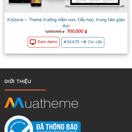
Kidzone – Theme trường mầm non, tiểu học, trung tâm giáo
dục
Giá
Giá
700.000
₫
1.200.000
₫
gốc
hiện
là:
tại
Xem demo
#
36475
Chi tiết
1.200.000 ₫.
là:
700.000 ₫.
GIỚI THIỆU