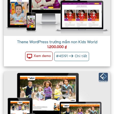
Theme WordPress trường mầm non Kids World
1.200.000
₫
Xem demo
#
45191
Chi tiết