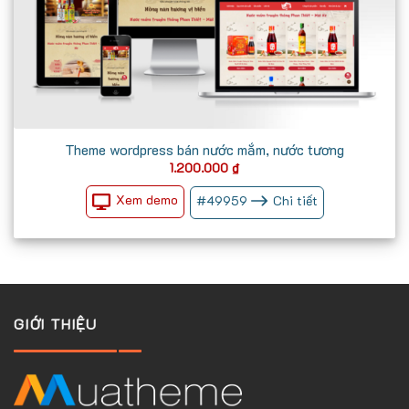
Theme wordpress bán nước mắm, nước tương
1.200.000
₫
Xem demo
#
49959
Chi tiết
GIỚI THIỆU