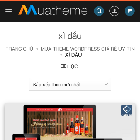
Skip
to
content
xì dầu
TRANG CHỦ
»
MUA THEME WORDPRESS GIÁ RẺ UY TÍN
»
XÌ DẦU
LỌC