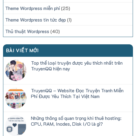
Theme Wordpress miễn phí
(25)
Theme Wordpress tin tức đẹp
(1)
Thủ thuật Wordpress
(40)
BÀI VIẾT MỚI
Top thể loại truyện được yêu thích nhất trên
TruyenQQ hiện nay
Không
có
bình
luận
TruyenQQ – Website Đọc Truyện Tranh Miễn
ở
Top
Phí Được Yêu Thích Tại Việt Nam
thể
loại
Không
truyện
có
được
bình
yêu
luận
Những thông số quan trọng khi thuê hosting:
thích
ở
nhất
TruyenQQ
CPU, RAM, Inodes, Disk I/O là gì?
trên
–
TruyenQQ
Website
Không
hiện
Đọc
có