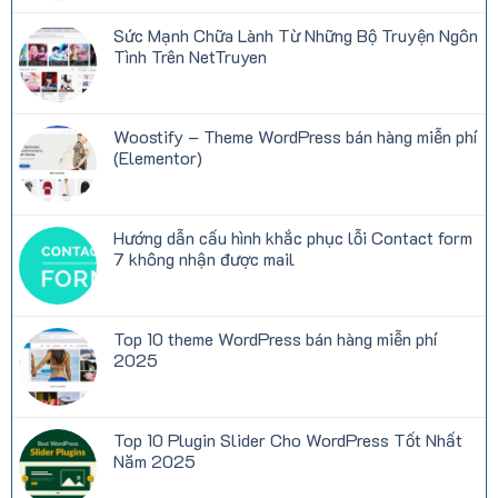
nay
Truyện
bình
Tranh
luận
Sức Mạnh Chữa Lành Từ Những Bộ Truyện Ngôn
Miễn
ở
Phí
Những
Tình Trên NetTruyen
Được
thông
Yêu
số
Không
Thích
quan
có
Tại
trọng
bình
Việt
khi
luận
Woostify – Theme WordPress bán hàng miễn phí
Nam
thuê
ở
hosting:
Sức
(Elementor)
CPU,
Mạnh
RAM,
Chữa
Không
Inodes,
Lành
có
Disk
Từ
bình
I/O
Những
luận
Hướng dẫn cấu hình khắc phục lỗi Contact form
là
Bộ
ở
gì?
Truyện
Woostify
7 không nhận được mail
Ngôn
–
Tình
Theme
Không
Trên
WordPress
có
NetTruyen
bán
bình
hàng
luận
Top 10 theme WordPress bán hàng miễn phí
miễn
ở
phí
Hướng
2025
(Elementor)
dẫn
cấu
Không
hình
có
khắc
bình
phục
luận
Top 10 Plugin Slider Cho WordPress Tốt Nhất
lỗi
ở
Contact
Top
Năm 2025
form
10
7
theme
Không
không
WordPress