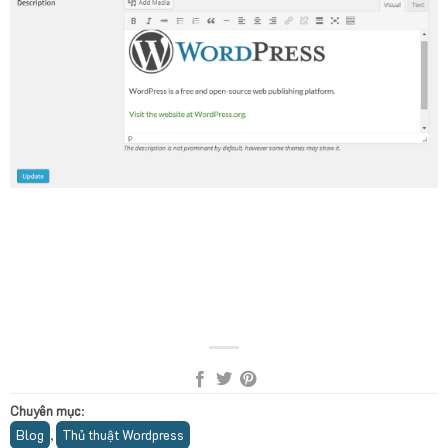
Chuyên mục
:
Blog
Thủ thuật Wordpress
,