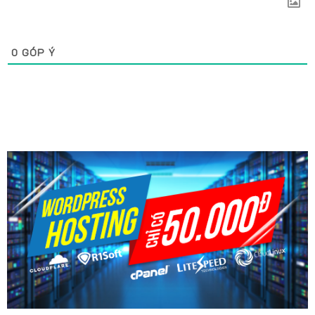
0
GÓP Ý