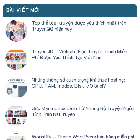
BÀI VIẾT MỚI
Top thể loại truyện được yêu thích nhất trên
TruyenQQ hiện nay
Không
có
bình
luận
TruyenQQ – Website Đọc Truyện Tranh Miễn
ở
Top
Phí Được Yêu Thích Tại Việt Nam
thể
loại
Không
truyện
có
được
bình
yêu
luận
Những thông số quan trọng khi thuê hosting:
thích
ở
nhất
TruyenQQ
CPU, RAM, Inodes, Disk I/O là gì?
trên
–
TruyenQQ
Website
Không
hiện
Đọc
có
nay
Truyện
bình
Tranh
luận
Sức Mạnh Chữa Lành Từ Những Bộ Truyện Ngôn
Miễn
ở
Phí
Những
Tình Trên NetTruyen
Được
thông
Yêu
số
Không
Thích
quan
có
Tại
trọng
bình
Việt
khi
luận
Woostify – Theme WordPress bán hàng miễn phí
Nam
thuê
ở