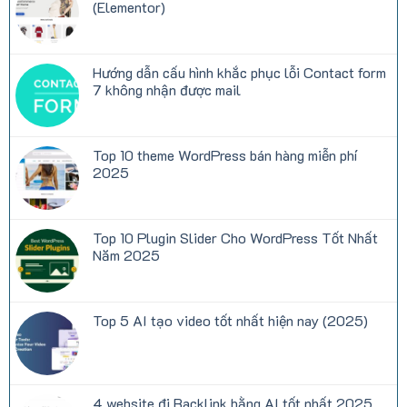
hosting:
Sức
(Elementor)
CPU,
Mạnh
RAM,
Chữa
Không
Inodes,
Lành
có
Disk
Từ
bình
I/O
Những
luận
Hướng dẫn cấu hình khắc phục lỗi Contact form
là
Bộ
ở
gì?
Truyện
Woostify
7 không nhận được mail
Ngôn
–
Tình
Theme
Không
Trên
WordPress
có
NetTruyen
bán
bình
hàng
luận
Top 10 theme WordPress bán hàng miễn phí
miễn
ở
phí
Hướng
2025
(Elementor)
dẫn
cấu
Không
hình
có
khắc
bình
phục
luận
Top 10 Plugin Slider Cho WordPress Tốt Nhất
lỗi
ở
Contact
Top
Năm 2025
form
10
7
theme
Không
không
WordPress
có
nhận
bán
bình
được
hàng
luận
Top 5 AI tạo video tốt nhất hiện nay (2025)
mail
miễn
ở
phí
Top
Không
2025
10
có
Plugin
bình
Slider
luận
Cho
ở
WordPress
Top
4 website đi Backlink bằng AI tốt nhất 2025
Tốt